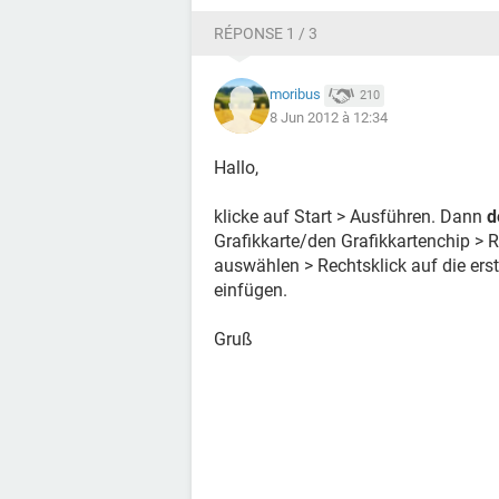
at net.minecraft.client.Minecraft.a(
at net.minecraft.client.Minecraft.ru
RÉPONSE 1 / 3
at java.lang.Thread.run(Unknown S
--- END ERROR REPORT f40562c1 ------
moribus
210
8 Jun 2012 à 12:34
Ich schätze, mein Intel-Grafiktreibe
dieser Intel-Seite
, aber ich blicke d
Hallo,
Bitte helft einem Noob, den richtigen
klicke auf Start > Ausführen. Dann
d
Danke
Grafikkarte/den Grafikkartenchip > R
auswählen > Rechtsklick auf die erst
einfügen.
Gruß