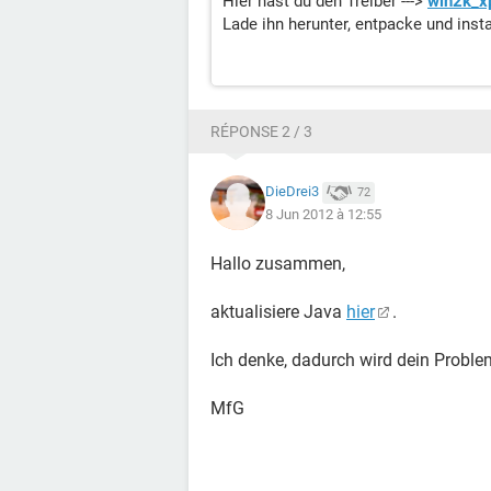
Hier hast du den Treiber --->
win2k_x
Lade ihn herunter, entpacke und install
RÉPONSE 2 / 3
DieDrei3
72
8 Jun 2012 à 12:55
Hallo zusammen,
aktualisiere Java
hier
.
Ich denke, dadurch wird dein Probl
MfG