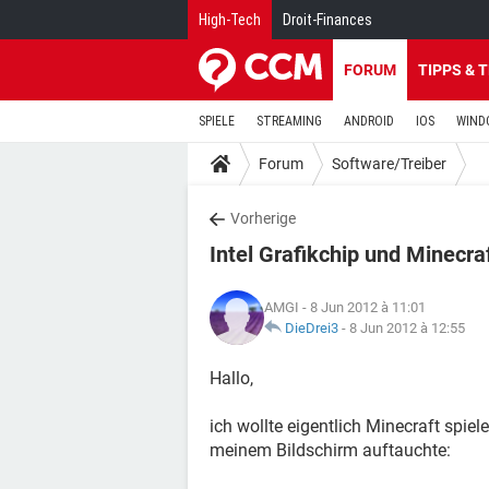
High-Tech
Droit-Finances
FORUM
TIPPS & 
SPIELE
STREAMING
ANDROID
IOS
WIND
Forum
Software/Treiber
Vorherige
Intel Grafikchip und Minecra
AMGI
- 8 Jun 2012 à 11:01
DieDrei3
-
8 Jun 2012 à 12:55
Hallo,
ich wollte eigentlich Minecraft spiel
meinem Bildschirm auftauchte: