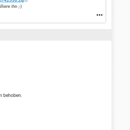
p142550.zip
iere ihn ;-)
em behoben.