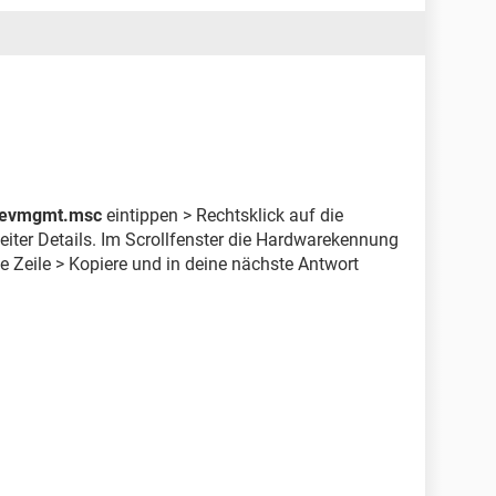
SourceFile:236)
n(SourceFile:657)
ource)
----
r muss aktualisiert werden. Darum war ich auch auf
ort gar nicht durch.
 Treiber zu finden und zu installieren!
evmgmt.msc
eintippen > Rechtsklick auf die
eiter Details. Im Scrollfenster die Hardwarekennung
e Zeile > Kopiere und in deine nächste Antwort