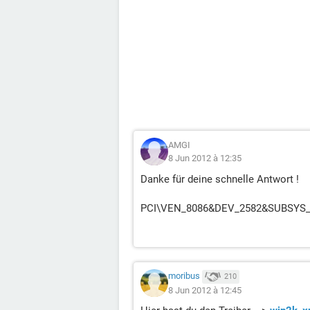
AMGI
8 Jun 2012 à 12:35
Danke für deine schnelle Antwort !
PCI\VEN_8086&DEV_2582&SUBSYS
moribus
210
8 Jun 2012 à 12:45