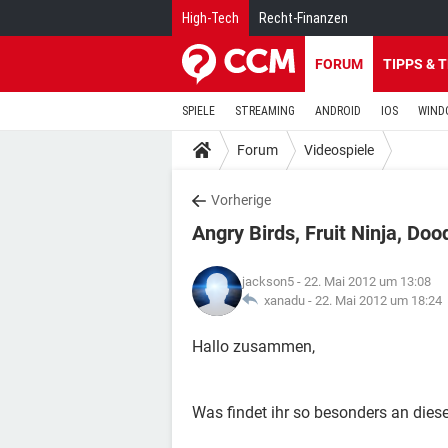
High-Tech
Recht-Finanzen
FORUM
TIPPS & 
SPIELE
STREAMING
ANDROID
IOS
WIND
Forum
Videospiele
Vorherige
Angry Birds, Fruit Ninja, Do
jackson5
- 22. Mai 2012 um 13:08
xanadu -
22. Mai 2012 um 18:24
Hallo zusammen,
Was findet ihr so besonders an diese