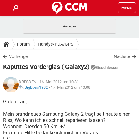
MENU
HOME
SPIELE
STREAMING
TIPPS & TRICKS
Forum
Handys/PDA/GPS
ANDROID
IOS
SPIELE
STREAMING
DOWNLOADS
Vorherige
Nächste
WINDOWS 10
INSTAGRAM
ANDROID
IOS
Kaputtes Vorderglas ( Galaxy2)
WHATSAPP
SPIELE
TIKTOK
STREAMING
Geschlossen
FORUM
WINDOWS 10
INSTAGRAM
FACEBOOK
ANDROID
HARDWARE
IOS
DRESDEN
- 16. Mai 2012 um 10:31
WHATSAPP
SPIELE
TIKTOK
STREAMING
LEXIKON
BigBoss1982
-
17. Mai 2012 um 10:08
WINDOWS 10
INSTAGRAM
FACEBOOK
ANDROID
HARDWARE
IOS
WHATSAPP
SPIELE
TIKTOK
STREAMING
Guten Tag,
WINDOWS 10
INSTAGRAM
FACEBOOK
ANDROID
HARDWARE
IOS
Mein brandneues Samsung Galaxy 2 trägt seit heute einen
WHATSAPP
TIKTOK
Riss; Wo kann ich es schnell reparieren lassen?
WINDOWS 10
INSTAGRAM
FACEBOOK
HARDWARE
Wohnort. Dresden.50 Km. +/-
WHATSAPP
TIKTOK
Fuer eure Hilfe bedanke ich mich im Voraus.
L.G