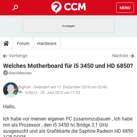
MENU
HOME
SPIELE
STREAMING
TIPPS & TRICKS
Forum
Hardware
ANDROID
IOS
SPIELE
STREAMING
DOWNLOADS
Vorherige
Nächste
WINDOWS 10
INSTAGRAM
ANDROID
IOS
Welches Motherboard für i5 3450 und HD 6850?
WHATSAPP
SPIELE
TIKTOK
STREAMING
FORUM
WINDOWS 10
INSTAGRAM
Geschlossen
FACEBOOK
ANDROID
HARDWARE
IOS
WHATSAPP
SPIELE
TIKTOK
STREAMING
LEXIKON
WINDOWS 10
BigKarl
- Geändert am 11. Dezember 2018 um 03:40
INSTAGRAM
FACEBOOK
ANDROID
HARDWARE
IOS
ILRa12 -
29. Juni 2012 um 17:53
WHATSAPP
SPIELE
TIKTOK
STREAMING
WINDOWS 10
INSTAGRAM
Hallo,
FACEBOOK
ANDROID
HARDWARE
IOS
WHATSAPP
TIKTOK
Ich habe vor meinen eigenen PC zusammzubauen , Ich habe
WINDOWS 10
INSTAGRAM
FACEBOOK
HARDWARE
mir als Prozessor , den i5 3450 Ivi Bridge 3,1 GHz
WHATSAPP
TIKTOK
ausgesucht und als Grafikkarte die Saphire Radeon HD 6850