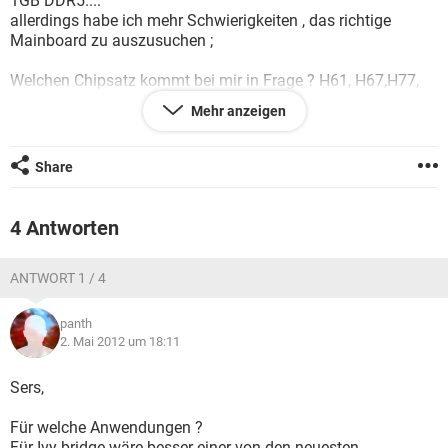
1GB DDR5....
FACEBOOK
HARDWARE
allerdings habe ich mehr Schwierigkeiten , das richtige
Mainboard zu auszusuchen ;
Welchen Chipsatz kommt bei mir in Frage ? H61, H67,H77,
B75, P67, Z68, Z77 ?
Mehr anzeigen
Welche MB Marke ist zu empfehlen, MB soll dabei preiswert
bleiben ? Gigabyte, MSI, ASUS,....
Share
Ich warte auf eure Vorschläge
Vielen Dank
4 Antworten
ANTWORT 1 / 4
panth
2. Mai 2012 um 18:11
Sers,
Für welche Anwendungen ?
Für Ivy bridge wäre besser einer von den neuesten