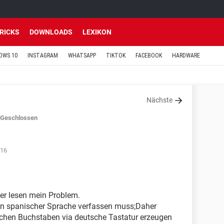
TRICKS
DOWNLOADS
LEXIKON
OWS 10
INSTAGRAM
WHATSAPP
TIKTOK
FACEBOOK
HARDWARE
Nächste
Geschlossen
:16
ser lesen mein Problem.
 in spanischer Sprache verfassen muss;Daher
ischen Buchstaben via deutsche Tastatur erzeugen