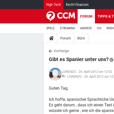
High-Tech
Recht-Finanzen
FORUM
TIPPS & 
SPIELE
STREAMING
ANDROID
IOS
WIND
Forum
Büro
Vorherige
Gibt es Spanier unter uns?
LORENZO
- 24. April 2012 um 12:52
LORENZO -
25. April 2012 um 12
Guten Tag,
Ich hoffe, spanischer Sprachliche U
Es geht darum , dass ich einen Text
wüsste ich gerne , wie ich die span