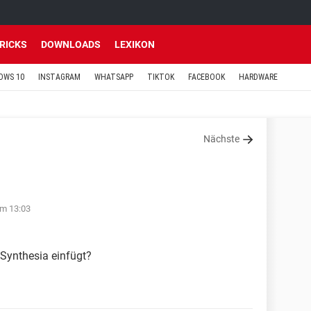
TRICKS
DOWNLOADS
LEXIKON
OWS 10
INSTAGRAM
WHATSAPP
TIKTOK
FACEBOOK
HARDWARE
Nächste
um 13:03
 Synthesia einfügt?