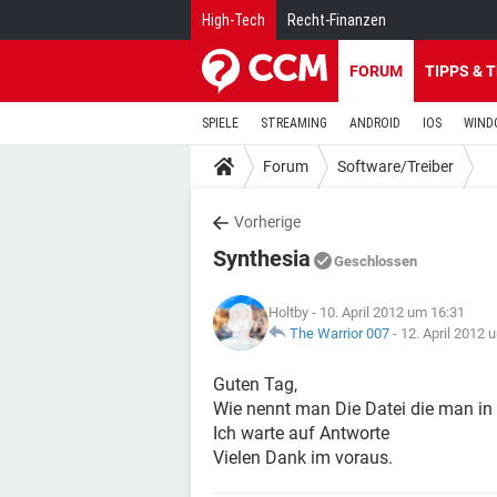
High-Tech
Recht-Finanzen
FORUM
TIPPS & 
SPIELE
STREAMING
ANDROID
IOS
WIND
Forum
Software/Treiber
Vorherige
Synthesia
Geschlossen
Holtby
- 10. April 2012 um 16:31
The Warrior 007
-
12. April 2012 
Guten Tag,
Wie nennt man Die Datei die man in
Ich warte auf Antworte
Vielen Dank im voraus.