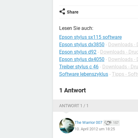
Share
Lesen Sie auch:
Epson stylus sx115 software
Epson stylus dx3850
-
Downloads - D
Epson stylus d92
-
Downloads - Druc
Epson stylus dx4050
-
Downloads - D
Treiber stylus c 46
-
Downloads - Dru
Software lebenszyklus
-
Tipps - Sof
1 Antwort
ANTWORT 1 / 1
The Warrior 007
157
10. April 2012 um 18:25