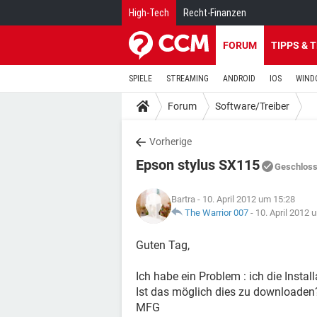
High-Tech
Recht-Finanzen
FORUM
TIPPS & 
SPIELE
STREAMING
ANDROID
IOS
WIND
Forum
Software/Treiber
Vorherige
Epson stylus SX115
Geschlos
Bartra
- 10. April 2012 um 15:28
The Warrior 007
-
10. April 2012 
Guten Tag,
Ich habe ein Problem : ich die Insta
Ist das möglich dies zu downloaden
MFG