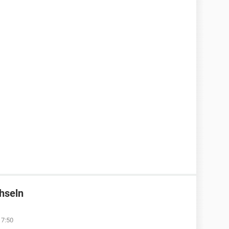
hseln
17:50