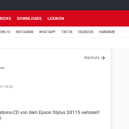
TRICKS
DOWNLOADS
LEXIKON
OWS 10
INSTAGRAM
WHATSAPP
TIKTOK
FACEBOOK
HARDWARE
Nächste
sen
um 18:25
llations-CD von dem Epson Stylus SX115 verloren!!
?