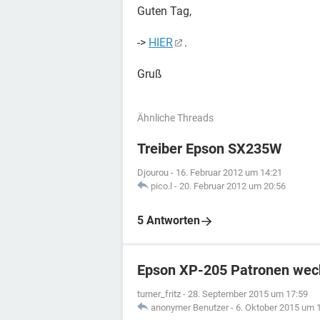
Guten Tag,
->
HIER
.
Gruß
Ähnliche Threads
Treiber Epson SX235W
Djourou
-
16. Februar 2012 um 14:21
pico.l
-
20. Februar 2012 um 20:56
5 Antworten
Epson XP-205 Patronen wec
turner_fritz
-
28. September 2015 um 17:59
anonymer Benutzer
-
6. Oktober 2015 um 