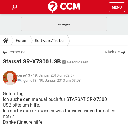
MENU
HOME
SPIELE
STREAMING
TIPPS & TRICKS
Forum
Software/Treiber
ANDROID
IOS
SPIELE
STREAMING
DOWNLOADS
Vorherige
Nächste
WINDOWS 10
INSTAGRAM
ANDROID
IOS
Starsat SR-X7300 USB
WHATSAPP
SPIELE
TIKTOK
STREAMING
Geschlossen
FORUM
WINDOWS 10
INSTAGRAM
FACEBOOK
ANDROID
HARDWARE
IOS
genie13
- 19. Januar 2010 um 02:57
WHATSAPP
SPIELE
TIKTOK
STREAMING
LEXIKON
genie13 -
19. Januar 2010 um 03:03
WINDOWS 10
INSTAGRAM
FACEBOOK
ANDROID
HARDWARE
IOS
WHATSAPP
SPIELE
TIKTOK
STREAMING
Guten Tag,
WINDOWS 10
INSTAGRAM
Ich suche den manual buch für STARSAT SR-X7300
FACEBOOK
ANDROID
HARDWARE
IOS
USB,bitte um hilfe.
WHATSAPP
TIKTOK
Ich suche auch zu wissen was für einen video format es
WINDOWS 10
INSTAGRAM
FACEBOOK
HARDWARE
hat??
WHATSAPP
TIKTOK
Danke für eure hilfe!!