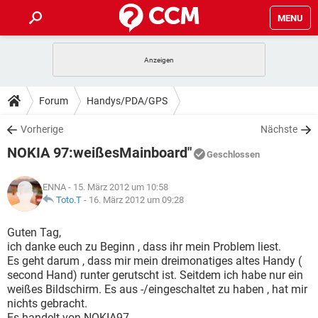
MENU
HOME
SPIELE
STREAMING
TIPPS & TRICKS
Forum
Handys/PDA/GPS
ANDROID
IOS
SPIELE
STREAMING
DOWNLOADS
Vorherige
Nächste
WINDOWS 10
INSTAGRAM
ANDROID
IOS
NOKIA 97:weißesMainboard"
WHATSAPP
SPIELE
TIKTOK
STREAMING
Geschlossen
FORUM
WINDOWS 10
INSTAGRAM
FACEBOOK
ANDROID
HARDWARE
IOS
ENNA
- 15. März 2012 um 10:58
WHATSAPP
SPIELE
TIKTOK
STREAMING
LEXIKON
Toto.T
-
16. März 2012 um 09:28
WINDOWS 10
INSTAGRAM
FACEBOOK
ANDROID
HARDWARE
IOS
WHATSAPP
SPIELE
TIKTOK
STREAMING
Guten Tag,
WINDOWS 10
INSTAGRAM
ich danke euch zu Beginn , dass ihr mein Problem liest.
FACEBOOK
ANDROID
HARDWARE
IOS
Es geht darum , dass mir mein dreimonatiges altes Handy (
WHATSAPP
TIKTOK
second Hand) runter gerutscht ist. Seitdem ich habe nur ein
WINDOWS 10
INSTAGRAM
FACEBOOK
HARDWARE
weißes Bildschirm. Es aus -/eingeschaltet zu haben , hat mir
WHATSAPP
TIKTOK
nichts gebracht.
Es handelt von NOKIA97.