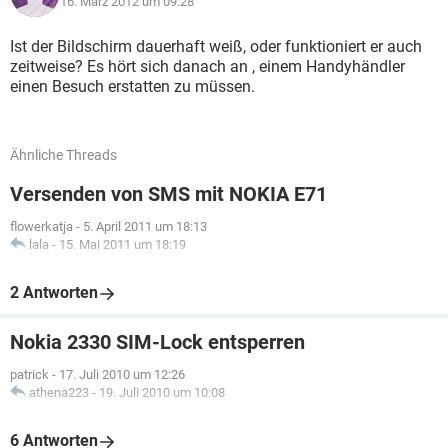
16. März 2012 um 09:28
Ist der Bildschirm dauerhaft weiß, oder funktioniert er auch
zeitweise? Es hört sich danach an , einem Handyhändler
einen Besuch erstatten zu müssen.
Ähnliche Threads
Versenden von SMS mit NOKIA E71
flowerkatja
-
5. April 2011 um 18:13
lala
-
15. Mai 2011 um 18:19
2 Antworten
Nokia 2330 SIM-Lock entsperren
patrick
-
17. Juli 2010 um 12:26
athena223
-
19. Juli 2010 um 10:08
6 Antworten