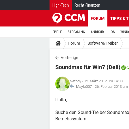
High-Tech
Recht-Finanzen
FORUM
TIPPS & 
SPIELE
STREAMING
ANDROID
IOS
WIND
Forum
Software/Treiber
Vorherige
Soundmax für Win7 (Dell)
G
Netboy
- 12. März 2012 um 14:38
Maylo007 -
26. Februar 2013 um
Hallo,
Suche den Sound-Treiber Soundmax v
Betriebssystem.