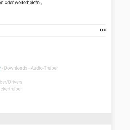
n oder weiterhelefn ,
r
-
Downloads - Audio-Treiber
ber/Drivers
ckertreiber