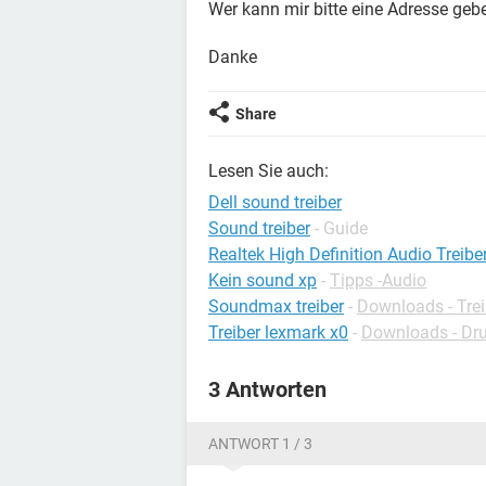
Wer kann mir bitte eine Adresse gebe
Danke
Share
Lesen Sie auch:
Dell sound treiber
Sound treiber
- Guide
Realtek High Definition Audio Treibe
Kein sound xp
-
Tipps -Audio
Soundmax treiber
-
Downloads - Trei
Treiber lexmark x0
-
Downloads - Dru
3 Antworten
ANTWORT 1 / 3