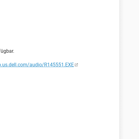
fügbar.
tp.us.dell.com/audio/R145551.EXE