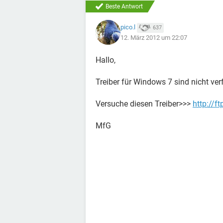
Beste Antwort
pico.l
637
12. März 2012 um 22:07
Hallo,
Treiber für Windows 7 sind nicht ver
Versuche diesen Treiber>>>
http://f
MfG