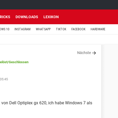
TRICKS
DOWNLOADS
LEXIKON
OWS 10
INSTAGRAM
WHATSAPP
TIKTOK
FACEBOOK
HARDWARE
Nächste
elöst
/Geschlossen
 05:45
on Dell Optiplex gx 620, ich habe Windows 7 als