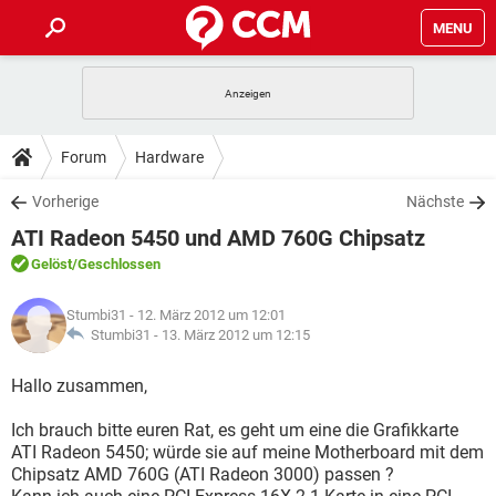
MENU
HOME
SPIELE
STREAMING
TIPPS & TRICKS
Forum
Hardware
ANDROID
IOS
SPIELE
STREAMING
DOWNLOADS
Vorherige
Nächste
WINDOWS 10
INSTAGRAM
ANDROID
IOS
ATI Radeon 5450 und AMD 760G Chipsatz
WHATSAPP
SPIELE
TIKTOK
STREAMING
FORUM
WINDOWS 10
INSTAGRAM
Gelöst
/Geschlossen
FACEBOOK
ANDROID
HARDWARE
IOS
WHATSAPP
SPIELE
TIKTOK
STREAMING
LEXIKON
WINDOWS 10
Stumbi31
- 12. März 2012 um 12:01
INSTAGRAM
FACEBOOK
ANDROID
HARDWARE
IOS
Stumbi31 -
13. März 2012 um 12:15
WHATSAPP
SPIELE
TIKTOK
STREAMING
WINDOWS 10
INSTAGRAM
Hallo zusammen,
FACEBOOK
ANDROID
HARDWARE
IOS
WHATSAPP
TIKTOK
Ich brauch bitte euren Rat, es geht um eine die Grafikkarte
WINDOWS 10
INSTAGRAM
FACEBOOK
HARDWARE
ATI Radeon 5450; würde sie auf meine Motherboard mit dem
WHATSAPP
TIKTOK
Chipsatz AMD 760G (ATI Radeon 3000) passen ?