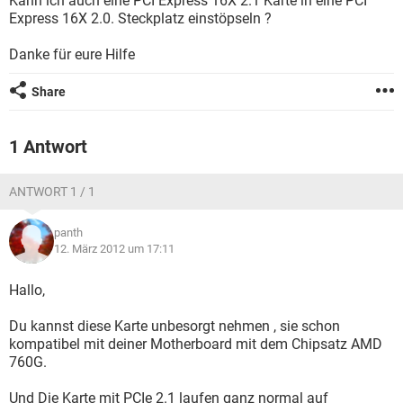
Kann ich auch eine PCI Express 16X 2.1 Karte in eine PCI
FACEBOOK
HARDWARE
Express 16X 2.0. Steckplatz einstöpseln ?
Danke für eure Hilfe
Share
1 Antwort
ANTWORT 1 / 1
panth
12. März 2012 um 17:11
Hallo,
Du kannst diese Karte unbesorgt nehmen , sie schon
kompatibel mit deiner Motherboard mit dem Chipsatz AMD
760G.
Und Die Karte mit PCIe 2.1 laufen ganz normal auf