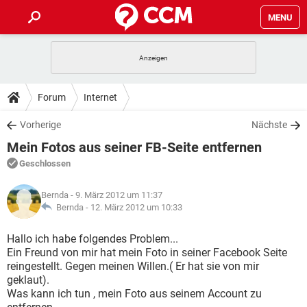
MENU
HOME
SPIELE
STREAMING
TIPPS & TRICKS
Forum
Internet
ANDROID
IOS
SPIELE
STREAMING
DOWNLOADS
Vorherige
Nächste
WINDOWS 10
INSTAGRAM
ANDROID
IOS
Mein Fotos aus seiner FB-Seite entfernen
WHATSAPP
SPIELE
TIKTOK
STREAMING
FORUM
WINDOWS 10
INSTAGRAM
Geschlossen
FACEBOOK
ANDROID
HARDWARE
IOS
WHATSAPP
SPIELE
TIKTOK
STREAMING
LEXIKON
WINDOWS 10
Bernda
- 9. März 2012 um 11:37
INSTAGRAM
FACEBOOK
ANDROID
HARDWARE
IOS
Bernda -
12. März 2012 um 10:33
WHATSAPP
SPIELE
TIKTOK
STREAMING
WINDOWS 10
INSTAGRAM
Hallo ich habe folgendes Problem...
FACEBOOK
ANDROID
HARDWARE
IOS
Ein Freund von mir hat mein Foto in seiner Facebook Seite
WHATSAPP
TIKTOK
reingestellt. Gegen meinen Willen.( Er hat sie von mir
WINDOWS 10
INSTAGRAM
FACEBOOK
HARDWARE
geklaut).
WHATSAPP
TIKTOK
Was kann ich tun , mein Foto aus seinem Account zu