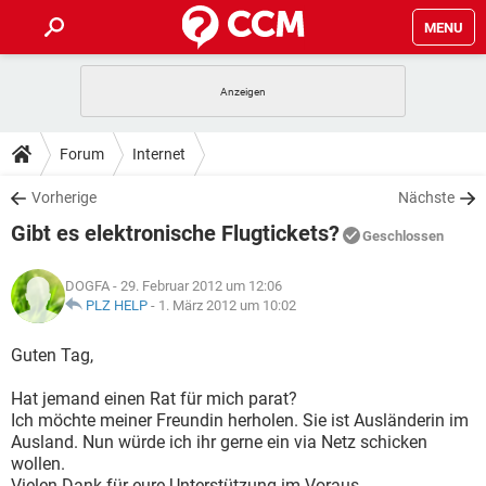
MENU
HOME
SPIELE
STREAMING
TIPPS & TRICKS
Forum
Internet
ANDROID
IOS
SPIELE
STREAMING
DOWNLOADS
Vorherige
Nächste
WINDOWS 10
INSTAGRAM
ANDROID
IOS
Gibt es elektronische Flugtickets?
WHATSAPP
SPIELE
TIKTOK
STREAMING
Geschlossen
FORUM
WINDOWS 10
INSTAGRAM
FACEBOOK
ANDROID
HARDWARE
IOS
DOGFA
- 29. Februar 2012 um 12:06
WHATSAPP
SPIELE
TIKTOK
STREAMING
LEXIKON
PLZ HELP
-
1. März 2012 um 10:02
WINDOWS 10
INSTAGRAM
FACEBOOK
ANDROID
HARDWARE
IOS
WHATSAPP
SPIELE
TIKTOK
STREAMING
Guten Tag,
WINDOWS 10
INSTAGRAM
FACEBOOK
ANDROID
HARDWARE
IOS
Hat jemand einen Rat für mich parat?
WHATSAPP
TIKTOK
Ich möchte meiner Freundin herholen. Sie ist Ausländerin im
WINDOWS 10
INSTAGRAM
FACEBOOK
HARDWARE
Ausland. Nun würde ich ihr gerne ein via Netz schicken
WHATSAPP
TIKTOK
wollen.
Vielen Dank für eure Unterstützung im Voraus.