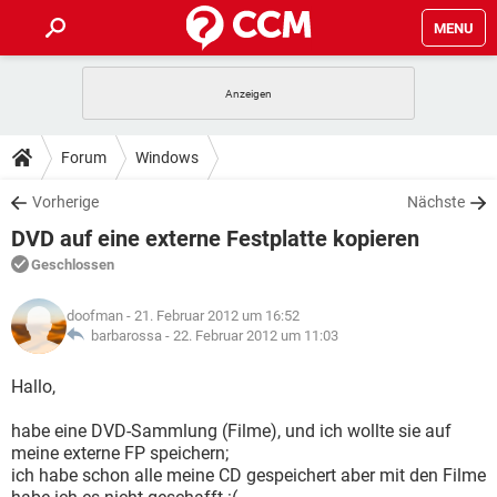
MENU
HOME
SPIELE
STREAMING
TIPPS & TRICKS
Forum
Windows
ANDROID
IOS
SPIELE
STREAMING
DOWNLOADS
Vorherige
Nächste
WINDOWS 10
INSTAGRAM
ANDROID
IOS
DVD auf eine externe Festplatte kopieren
WHATSAPP
SPIELE
TIKTOK
STREAMING
FORUM
WINDOWS 10
INSTAGRAM
Geschlossen
FACEBOOK
ANDROID
HARDWARE
IOS
WHATSAPP
SPIELE
TIKTOK
STREAMING
LEXIKON
WINDOWS 10
doofman
- 21. Februar 2012 um 16:52
INSTAGRAM
FACEBOOK
ANDROID
HARDWARE
IOS
barbarossa -
22. Februar 2012 um 11:03
WHATSAPP
SPIELE
TIKTOK
STREAMING
WINDOWS 10
INSTAGRAM
Hallo,
FACEBOOK
ANDROID
HARDWARE
IOS
WHATSAPP
TIKTOK
habe eine DVD-Sammlung (Filme), und ich wollte sie auf
WINDOWS 10
INSTAGRAM
FACEBOOK
HARDWARE
meine externe FP speichern;
WHATSAPP
TIKTOK
ich habe schon alle meine CD gespeichert aber mit den Filme