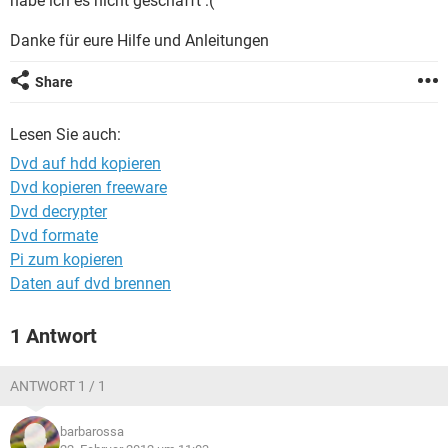
habe ich es nicht geschafft :(
FACEBOOK
HARDWARE
Danke für eure Hilfe und Anleitungen
Share
Lesen Sie auch:
Dvd auf hdd kopieren
Dvd kopieren freeware
Dvd decrypter
Dvd formate
Pi zum kopieren
Daten auf dvd brennen
1 Antwort
ANTWORT 1 / 1
barbarossa