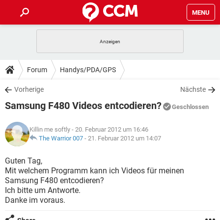
MENU
HOME
SPIELE
STREAMING
TIPPS & TRICKS
Forum
Handys/PDA/GPS
ANDROID
IOS
SPIELE
STREAMING
DOWNLOADS
Vorherige
Nächste
WINDOWS 10
INSTAGRAM
ANDROID
IOS
Samsung F480 Videos entcodieren?
WHATSAPP
SPIELE
TIKTOK
STREAMING
Geschlossen
FORUM
WINDOWS 10
INSTAGRAM
FACEBOOK
ANDROID
HARDWARE
IOS
Killin me softly
- 20. Februar 2012 um 16:46
WHATSAPP
SPIELE
TIKTOK
STREAMING
LEXIKON
The Warrior 007
-
21. Februar 2012 um 14:07
WINDOWS 10
INSTAGRAM
FACEBOOK
ANDROID
HARDWARE
IOS
WHATSAPP
SPIELE
TIKTOK
STREAMING
Guten Tag,
WINDOWS 10
INSTAGRAM
Mit welchem Programm kann ich Videos für meinen
FACEBOOK
ANDROID
HARDWARE
IOS
Samsung F480 entcodieren?
WHATSAPP
TIKTOK
Ich bitte um Antworte.
WINDOWS 10
INSTAGRAM
FACEBOOK
HARDWARE
Danke im voraus.
WHATSAPP
TIKTOK