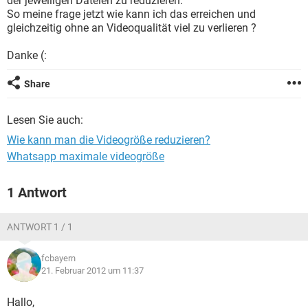
der jeweiligen Dateien zu reduzieren.
FACEBOOK
HARDWARE
So meine frage jetzt wie kann ich das erreichen und
gleichzeitig ohne an Videoqualität viel zu verlieren ?
Danke (:
Share
Lesen Sie auch:
Wie kann man die Videogröße reduzieren?
Whatsapp maximale videogröße
1 Antwort
ANTWORT 1 / 1
fcbayern
21. Februar 2012 um 11:37
Hallo,