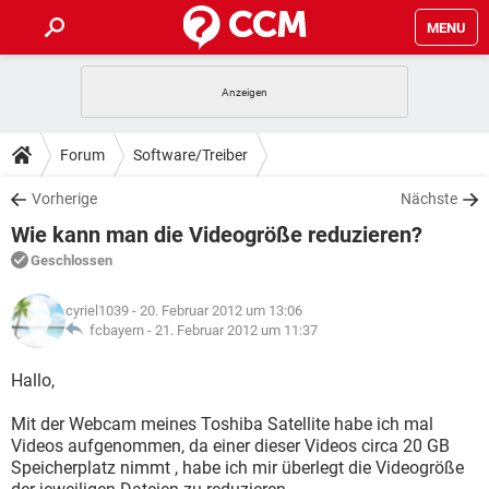
MENU
HOME
SPIELE
STREAMING
TIPPS & TRICKS
Forum
Software/Treiber
ANDROID
IOS
SPIELE
STREAMING
DOWNLOADS
Vorherige
Nächste
WINDOWS 10
INSTAGRAM
ANDROID
IOS
Wie kann man die Videogröße reduzieren?
WHATSAPP
SPIELE
TIKTOK
STREAMING
FORUM
WINDOWS 10
INSTAGRAM
Geschlossen
FACEBOOK
ANDROID
HARDWARE
IOS
WHATSAPP
SPIELE
TIKTOK
STREAMING
LEXIKON
WINDOWS 10
cyriel1039
- 20. Februar 2012 um 13:06
INSTAGRAM
FACEBOOK
ANDROID
HARDWARE
IOS
fcbayern -
21. Februar 2012 um 11:37
WHATSAPP
SPIELE
TIKTOK
STREAMING
WINDOWS 10
INSTAGRAM
Hallo,
FACEBOOK
ANDROID
HARDWARE
IOS
WHATSAPP
TIKTOK
Mit der Webcam meines Toshiba Satellite habe ich mal
WINDOWS 10
INSTAGRAM
FACEBOOK
HARDWARE
Videos aufgenommen, da einer dieser Videos circa 20 GB
WHATSAPP
TIKTOK
Speicherplatz nimmt , habe ich mir überlegt die Videogröße