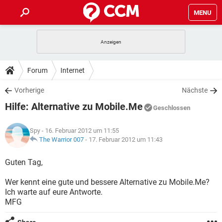
MENU
HOME
SPIELE
STREAMING
TIPPS & TRICKS
Forum
Internet
ANDROID
IOS
SPIELE
STREAMING
DOWNLOADS
Vorherige
Nächste
WINDOWS 10
INSTAGRAM
ANDROID
IOS
Hilfe: Alternative zu Mobile.Me
WHATSAPP
SPIELE
TIKTOK
STREAMING
Geschlossen
FORUM
WINDOWS 10
INSTAGRAM
FACEBOOK
ANDROID
HARDWARE
IOS
Spy
- 16. Februar 2012 um 11:55
WHATSAPP
SPIELE
TIKTOK
STREAMING
LEXIKON
The Warrior 007
-
17. Februar 2012 um 11:43
WINDOWS 10
INSTAGRAM
FACEBOOK
ANDROID
HARDWARE
IOS
WHATSAPP
SPIELE
TIKTOK
STREAMING
Guten Tag,
WINDOWS 10
INSTAGRAM
FACEBOOK
ANDROID
HARDWARE
IOS
Wer kennt eine gute und bessere Alternative zu Mobile.Me?
WHATSAPP
TIKTOK
Ich warte auf eure Antworte.
WINDOWS 10
INSTAGRAM
FACEBOOK
HARDWARE
MFG
WHATSAPP
TIKTOK