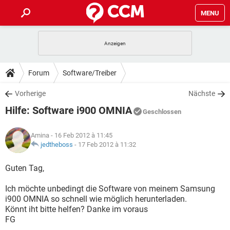
MENU
HOME
SPIELE
STREAMING
TIPPS & TRICKS
Forum
Software/Treiber
ANDROID
IOS
SPIELE
STREAMING
DOWNLOADS
Vorherige
Nächste
WINDOWS 10
INSTAGRAM
ANDROID
IOS
Hilfe: Software i900 OMNIA
WHATSAPP
SPIELE
TIKTOK
STREAMING
Geschlossen
FORUM
WINDOWS 10
INSTAGRAM
FACEBOOK
ANDROID
HARDWARE
IOS
Amina
- 16 Feb 2012 à 11:45
WHATSAPP
SPIELE
TIKTOK
STREAMING
LEXIKON
jedtheboss
-
17 Feb 2012 à 11:32
WINDOWS 10
INSTAGRAM
FACEBOOK
ANDROID
HARDWARE
IOS
WHATSAPP
SPIELE
TIKTOK
STREAMING
Guten Tag,
WINDOWS 10
INSTAGRAM
FACEBOOK
ANDROID
HARDWARE
IOS
Ich möchte unbedingt die Software von meinem Samsung
WHATSAPP
TIKTOK
i900 OMNIA so schnell wie möglich herunterladen.
WINDOWS 10
INSTAGRAM
FACEBOOK
HARDWARE
Könnt iht bitte helfen? Danke im voraus
WHATSAPP
TIKTOK
FG