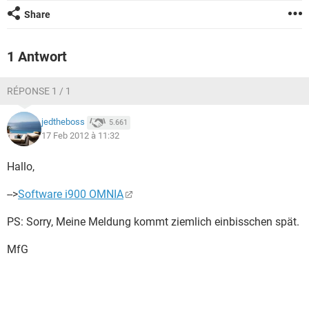
FACEBOOK
HARDWARE
Share
1 Antwort
RÉPONSE 1 / 1
jedtheboss
5.661
17 Feb 2012 à 11:32
Hallo,
-->
Software i900 OMNIA
PS: Sorry, Meine Meldung kommt ziemlich einbisschen spät.
MfG