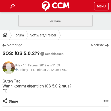
MENU
HOME
SPIELE
STREAMING
TIPPS & TRICKS
Forum
Software/Treiber
ANDROID
IOS
SPIELE
STREAMING
DOWNLOADS
Vorherige
Nächste
WINDOWS 10
INSTAGRAM
ANDROID
IOS
SOS: iOS 5.0.2??
WHATSAPP
SPIELE
TIKTOK
STREAMING
Geschlossen
FORUM
WINDOWS 10
INSTAGRAM
FACEBOOK
ANDROID
HARDWARE
IOS
Billy
- 14. Februar 2012 um 11:59
WHATSAPP
SPIELE
TIKTOK
STREAMING
LEXIKON
Ricky -
14. Februar 2012 um 16:59
WINDOWS 10
INSTAGRAM
FACEBOOK
ANDROID
HARDWARE
IOS
WHATSAPP
SPIELE
TIKTOK
STREAMING
Guten Tag,
WINDOWS 10
INSTAGRAM
Wann kommt eigentlich iOS 5.0.2 raus?
FACEBOOK
ANDROID
HARDWARE
IOS
FG
WHATSAPP
TIKTOK
WINDOWS 10
INSTAGRAM
FACEBOOK
HARDWARE
Share
WHATSAPP
TIKTOK