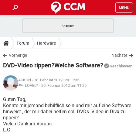
MENU
HOME
SPIELE
STREAMING
TIPPS & TRICKS
Forum
Hardware
ANDROID
IOS
SPIELE
STREAMING
DOWNLOADS
Vorherige
Nächste
WINDOWS 10
INSTAGRAM
ANDROID
IOS
DVD-Video rippen?Welche Software?
WHATSAPP
SPIELE
TIKTOK
STREAMING
Geschlossen
FORUM
WINDOWS 10
INSTAGRAM
FACEBOOK
ANDROID
HARDWARE
IOS
ACKON
- 10. Februar 2012 um 11:35
WHATSAPP
SPIELE
TIKTOK
STREAMING
LEXIKON
LOVELY -
20. Februar 2012 um 11:25
WINDOWS 10
INSTAGRAM
FACEBOOK
ANDROID
HARDWARE
IOS
WHATSAPP
SPIELE
TIKTOK
STREAMING
Guten Tag,
WINDOWS 10
INSTAGRAM
Könnte mir jemand behilflich sein und mir auf eine Software
FACEBOOK
ANDROID
HARDWARE
IOS
hinweist , der mir dabei helfen soll DVDs- Video in Divx zu
WHATSAPP
TIKTOK
rippen?
WINDOWS 10
INSTAGRAM
FACEBOOK
HARDWARE
Vielen Dank im Voraus.
WHATSAPP
TIKTOK
L.G