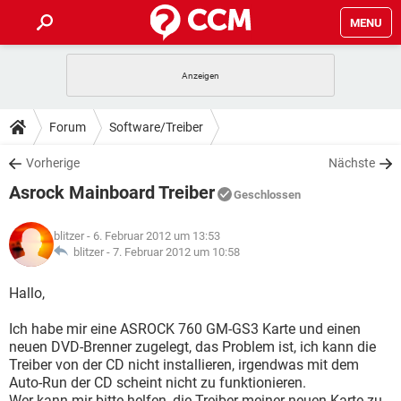
MENU
HOME
SPIELE
STREAMING
TIPPS & TRICKS
Forum
Software/Treiber
ANDROID
IOS
SPIELE
STREAMING
DOWNLOADS
Vorherige
Nächste
WINDOWS 10
INSTAGRAM
ANDROID
IOS
Asrock Mainboard Treiber
WHATSAPP
SPIELE
TIKTOK
STREAMING
Geschlossen
FORUM
WINDOWS 10
INSTAGRAM
FACEBOOK
ANDROID
HARDWARE
IOS
blitzer
- 6. Februar 2012 um 13:53
WHATSAPP
SPIELE
TIKTOK
STREAMING
LEXIKON
blitzer -
7. Februar 2012 um 10:58
WINDOWS 10
INSTAGRAM
FACEBOOK
ANDROID
HARDWARE
IOS
WHATSAPP
SPIELE
TIKTOK
STREAMING
Hallo,
WINDOWS 10
INSTAGRAM
FACEBOOK
ANDROID
HARDWARE
IOS
Ich habe mir eine ASROCK 760 GM-GS3 Karte und einen
WHATSAPP
TIKTOK
neuen DVD-Brenner zugelegt, das Problem ist, ich kann die
WINDOWS 10
INSTAGRAM
FACEBOOK
HARDWARE
Treiber von der CD nicht installieren, irgendwas mit dem
WHATSAPP
TIKTOK
Auto-Run der CD scheint nicht zu funktionieren.
Wer kann mir bitte helfen, die Treiber meiner neuen Karte zu