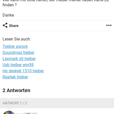
FACEBOOK
HARDWARE
finden ?
Danke
Share
Lesen Sie auch:
Treiber asrock
Soundmax treiber
Lexmark x0 treiber
Usb treiber win98
Hp deskjet 1510 treiber
Realtek treiber
2 Antworten
ANTWORT 1 / 2