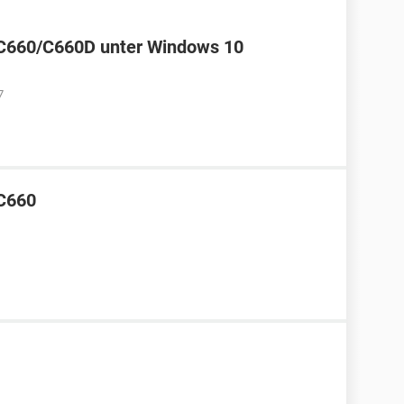
te C660/C660D unter Windows 10
7
 C660