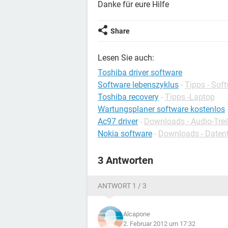
Danke für eure Hilfe
Share
Lesen Sie auch:
Toshiba driver software
Software lebenszyklus
-
Tipps - Sof
Toshiba recovery
-
Tipps -Laptop
Wartungsplaner software kostenlos
Ac97 driver
-
Downloads - Audio-Trei
Nokia software
-
Downloads - Datent
3 Antworten
ANTWORT 1 / 3
Alcapone
2. Februar 2012 um 17:32