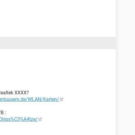
 Realtek XXXX?
buntuusers.de/WLAN/Karten/
B :
/Chips%C3%A4tze/