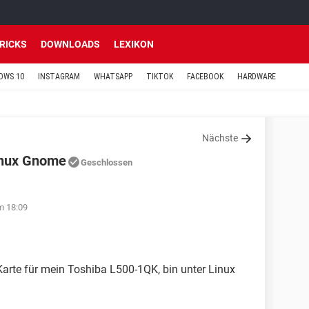
TRICKS
DOWNLOADS
LEXIKON
OWS 10
INSTAGRAM
WHATSAPP
TIKTOK
FACEBOOK
HARDWARE
Nächste
inux Gnome
Geschlossen
m 18:09
Karte für mein Toshiba L500-1QK, bin unter Linux