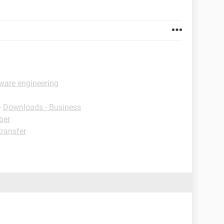
tware engineering
-
Downloads - Business
ber
ransfer