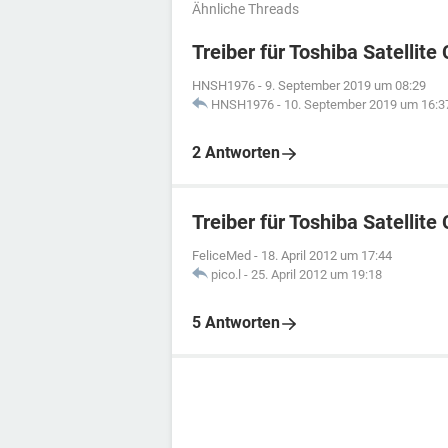
Ähnliche Threads
Treiber für Toshiba Satelli
HNSH1976
-
9. September 2019 um 08:29
HNSH1976
-
10. September 2019 um 16:3
2 Antworten
Treiber für Toshiba Satellite
FeliceMed
-
18. April 2012 um 17:44
pico.l
-
25. April 2012 um 19:18
5 Antworten