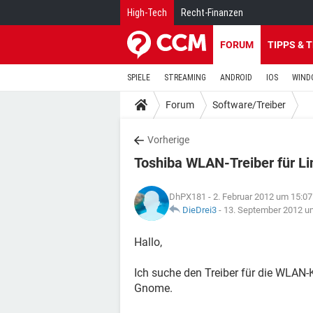
High-Tech
Recht-Finanzen
FORUM
TIPPS & 
SPIELE
STREAMING
ANDROID
IOS
WIND
Forum
Software/Treiber
Vorherige
Toshiba WLAN-Treiber für L
DhPX181
- 2. Februar 2012 um 15:07
DieDrei3
-
13. September 2012 u
Hallo,
Ich suche den Treiber für die WLAN-
Gnome.