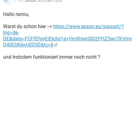
17. Januar 2012 um 12:07
Hallo rannu,
Warst du schon hier -->
https://www.epson.eu/support/?
lng=de-
DE&data=FCFfEfoyEiEkdsi1a+VmXHwU002FPjZ5wc7KVmy
Q4IXG8dwU003D&tc=6
und trotzdem funktioniert immer noch nicht ?