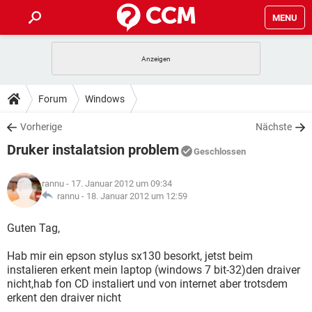
MENU
HOME
SPIELE
STREAMING
TIPPS & TRICKS
Forum
Windows
ANDROID
IOS
SPIELE
STREAMING
DOWNLOADS
Vorherige
Nächste
WINDOWS 10
INSTAGRAM
ANDROID
IOS
Druker instalatsion problem
WHATSAPP
SPIELE
TIKTOK
STREAMING
Geschlossen
FORUM
WINDOWS 10
INSTAGRAM
FACEBOOK
ANDROID
HARDWARE
IOS
rannu
- 17. Januar 2012 um 09:34
WHATSAPP
SPIELE
TIKTOK
STREAMING
LEXIKON
rannu -
18. Januar 2012 um 12:59
WINDOWS 10
INSTAGRAM
FACEBOOK
ANDROID
HARDWARE
IOS
WHATSAPP
SPIELE
TIKTOK
STREAMING
Guten Tag,
WINDOWS 10
INSTAGRAM
FACEBOOK
ANDROID
HARDWARE
IOS
Hab mir ein epson stylus sx130 besorkt, jetst beim
WHATSAPP
TIKTOK
instalieren erkent mein laptop (windows 7 bit-32)den draiver
WINDOWS 10
INSTAGRAM
FACEBOOK
HARDWARE
nicht,hab fon CD instaliert und von internet aber trotsdem
WHATSAPP
TIKTOK
erkent den draiver nicht