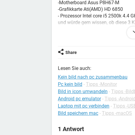
-Motherboard Asus P8H67-M
-Grafikkarte Ati(AMD) HD 6850
- Prozessor Intel core i5 2500k 4.4 
und würde gern wissen, ob diese 3
Und welche Festplatte, Lüfter, Netzt
danke
Share
Lesen Sie auch:
Kein bild nach pc zusammenbau
Pc kein bild
-
Tipps -Monitor
Bild in icon umwandeln
-
Tipps -Bil
Android pc emulator
-
Tipps -Androi
Laptop mit pc verbinden
-
Tipps -US
Bild speichern mac
-
Tipps -macOS
1 Antwort