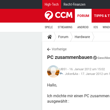
High-Tech
Recht-Finanzen
FORUM
TIPPS & 
SPIELE
STREAMING
ANDROID
IOS
WIND
Forum
Hardware
Vorherige
PC zusammenbauen
Geschlo
UB51
- 16. Januar 2012 um 15:02
Joker&As -
17. Januar 2012 um 
Hallo,
Ich möchte mir einen PC zusammen
ausgewählt :