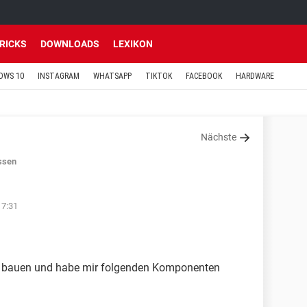
TRICKS
DOWNLOADS
LEXIKON
OWS 10
INSTAGRAM
WHATSAPP
TIKTOK
FACEBOOK
HARDWARE
Nächste
ssen
17:31
 bauen und habe mir folgenden Komponenten