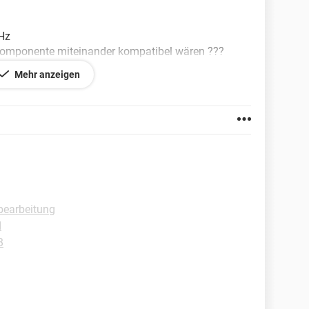
GHz
 Komponente miteinander kompatibel wären ???
eil und Gehäuse...passen dazu ?
Mehr anzeigen
dbearbeitung
d
B