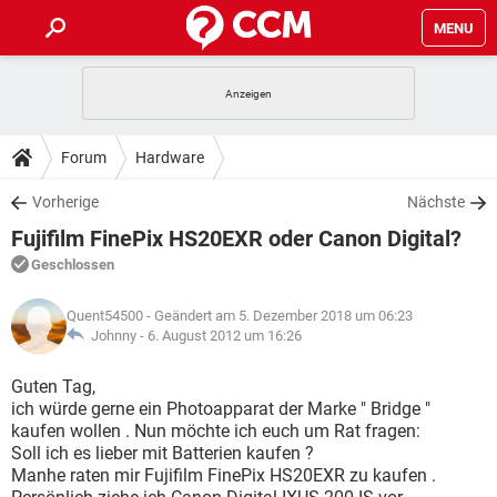
MENU
HOME
SPIELE
STREAMING
TIPPS & TRICKS
Forum
Hardware
ANDROID
IOS
SPIELE
STREAMING
DOWNLOADS
Vorherige
Nächste
WINDOWS 10
INSTAGRAM
ANDROID
IOS
Fujifilm FinePix HS20EXR oder Canon Digital?
WHATSAPP
SPIELE
TIKTOK
STREAMING
FORUM
WINDOWS 10
INSTAGRAM
Geschlossen
FACEBOOK
ANDROID
HARDWARE
IOS
WHATSAPP
SPIELE
TIKTOK
STREAMING
LEXIKON
WINDOWS 10
Quent54500
- Geändert am 5. Dezember 2018 um 06:23
INSTAGRAM
FACEBOOK
ANDROID
HARDWARE
IOS
Johnny -
6. August 2012 um 16:26
WHATSAPP
SPIELE
TIKTOK
STREAMING
WINDOWS 10
INSTAGRAM
Guten Tag,
FACEBOOK
ANDROID
HARDWARE
IOS
ich würde gerne ein Photoapparat der Marke " Bridge "
WHATSAPP
TIKTOK
kaufen wollen . Nun möchte ich euch um Rat fragen:
WINDOWS 10
INSTAGRAM
FACEBOOK
HARDWARE
Soll ich es lieber mit Batterien kaufen ?
WHATSAPP
TIKTOK
Manhe raten mir Fujifilm FinePix HS20EXR zu kaufen .