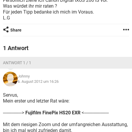
Persönlich ziehe ich Canon Digital IXUS 200 IS vor.
FACEBOOK
HARDWARE
Was würdet ihr mir raten ?
Für jeden Tipp bedanke ich mich im Voraus.
L.G
Share
1 Antwort
ANTWORT 1 / 1
Johnny
6. August 2012 um 16:26
Servus,
Mein erster und letzter Rat wäre:
---------------->
Fujifilm FinePix HS20 EXR
<---------------------
Mit dem riesigen Zoom und der umfangreichen Ausstattung,
bin ich mal wohl zufrieden damit.