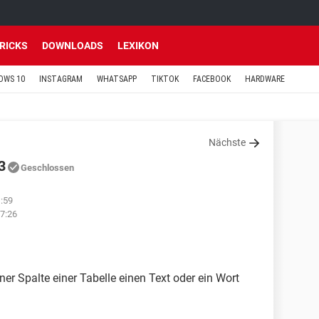
TRICKS
DOWNLOADS
LEXIKON
OWS 10
INSTAGRAM
WHATSAPP
TIKTOK
FACEBOOK
HARDWARE
Nächste
3
Geschlossen
:59
7:26
er Spalte einer Tabelle einen Text oder ein Wort