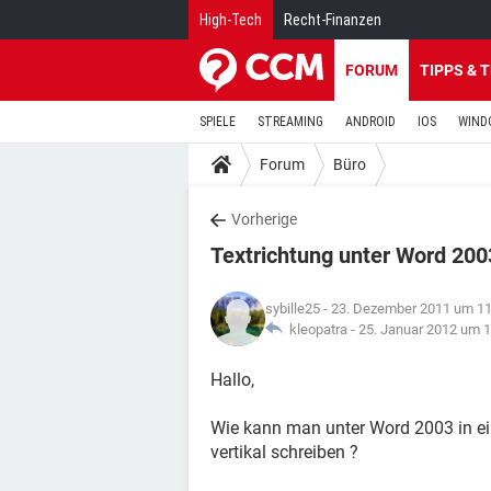
High-Tech
Recht-Finanzen
FORUM
TIPPS & 
SPIELE
STREAMING
ANDROID
IOS
WIND
Forum
Büro
Vorherige
Textrichtung unter Word 200
sybille25
- 23. Dezember 2011 um 11
kleopatra -
25. Januar 2012 um 1
Hallo,
Wie kann man unter Word 2003 in ein
vertikal schreiben ?