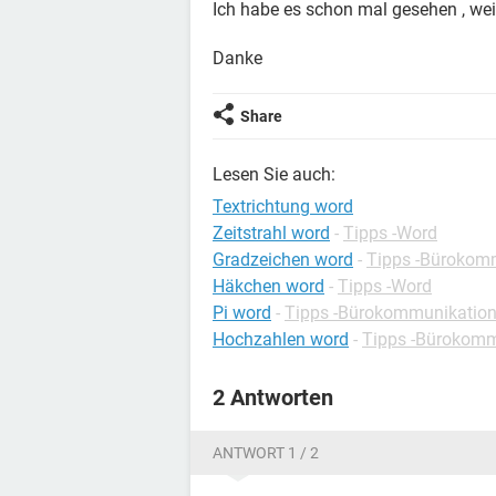
Ich habe es schon mal gesehen , weiß
Danke
Share
Lesen Sie auch:
Textrichtung word
Zeitstrahl word
-
Tipps -Word
Gradzeichen word
-
Tipps -Bürokom
Häkchen word
-
Tipps -Word
Pi word
-
Tipps -Bürokommunikatio
Hochzahlen word
-
Tipps -Bürokomm
2 Antworten
ANTWORT 1 / 2