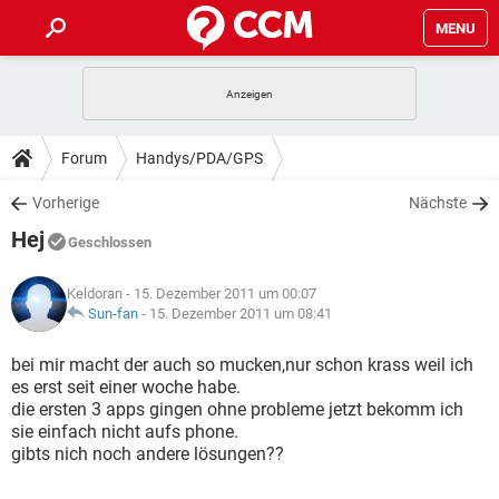
MENU
HOME
SPIELE
STREAMING
TIPPS & TRICKS
Forum
Handys/PDA/GPS
ANDROID
IOS
SPIELE
STREAMING
DOWNLOADS
Vorherige
Nächste
WINDOWS 10
INSTAGRAM
ANDROID
IOS
Hej
WHATSAPP
SPIELE
TIKTOK
STREAMING
Geschlossen
FORUM
WINDOWS 10
INSTAGRAM
FACEBOOK
ANDROID
HARDWARE
IOS
Keldoran
- 15. Dezember 2011 um 00:07
WHATSAPP
SPIELE
TIKTOK
STREAMING
LEXIKON
Sun-fan
-
15. Dezember 2011 um 08:41
WINDOWS 10
INSTAGRAM
FACEBOOK
ANDROID
HARDWARE
IOS
WHATSAPP
SPIELE
TIKTOK
STREAMING
bei mir macht der auch so mucken,nur schon krass weil ich
WINDOWS 10
INSTAGRAM
es erst seit einer woche habe.
FACEBOOK
ANDROID
HARDWARE
IOS
die ersten 3 apps gingen ohne probleme jetzt bekomm ich
WHATSAPP
TIKTOK
sie einfach nicht aufs phone.
WINDOWS 10
INSTAGRAM
FACEBOOK
HARDWARE
gibts nich noch andere lösungen??
WHATSAPP
TIKTOK