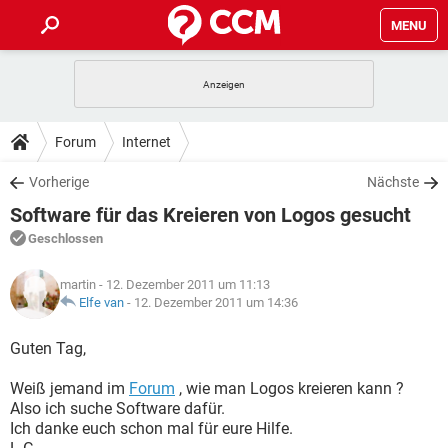
MENU
HOME
SPIELE
STREAMING
TIPPS & TRICKS
Forum
Internet
ANDROID
IOS
SPIELE
STREAMING
DOWNLOADS
Vorherige
Nächste
WINDOWS 10
INSTAGRAM
ANDROID
IOS
Software für das Kreieren von Logos gesucht
WHATSAPP
SPIELE
TIKTOK
STREAMING
FORUM
WINDOWS 10
INSTAGRAM
Geschlossen
FACEBOOK
ANDROID
HARDWARE
IOS
WHATSAPP
SPIELE
TIKTOK
STREAMING
LEXIKON
WINDOWS 10
martin
- 12. Dezember 2011 um 11:13
INSTAGRAM
FACEBOOK
ANDROID
HARDWARE
IOS
Elfe van
-
12. Dezember 2011 um 14:36
WHATSAPP
SPIELE
TIKTOK
STREAMING
WINDOWS 10
INSTAGRAM
Guten Tag,
FACEBOOK
ANDROID
HARDWARE
IOS
WHATSAPP
TIKTOK
Weiß jemand im
WINDOWS 10
Forum
, wie man Logos kreieren kann ?
INSTAGRAM
FACEBOOK
HARDWARE
Also ich suche Software dafür.
WHATSAPP
TIKTOK
Ich danke euch schon mal für eure Hilfe.