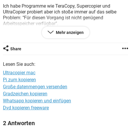
FACEBOOK
HARDWARE
Ich habe Programme wie TeraCopy, Supercopier und
UltraCopier probiert aber ich stoße immer auf das selbe
Problem: "Für diesen Vorgang ist nicht genügend
Arbeitsspeicher verfügbar".
Ich bin langsam verzweifelt ....Hat jemand eine Lösung?
Mehr anzeigen
Danke im Voraus
Share
Lesen Sie auch:
Ultracopier mac
Pi zum kopieren
Große datenmengen versenden
Gradzeichen kopieren
Whatsapp kopieren und einfügen
Dvd kopieren freeware
2 Antworten