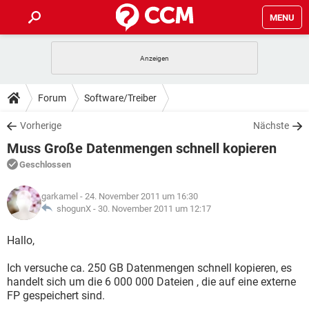
MENU
HOME
SPIELE
STREAMING
TIPPS & TRICKS
Forum
Software/Treiber
ANDROID
IOS
SPIELE
STREAMING
DOWNLOADS
Vorherige
Nächste
WINDOWS 10
INSTAGRAM
ANDROID
IOS
Muss Große Datenmengen schnell kopieren
WHATSAPP
SPIELE
TIKTOK
STREAMING
FORUM
WINDOWS 10
INSTAGRAM
Geschlossen
FACEBOOK
ANDROID
HARDWARE
IOS
WHATSAPP
SPIELE
TIKTOK
STREAMING
LEXIKON
WINDOWS 10
garkamel
- 24. November 2011 um 16:30
INSTAGRAM
FACEBOOK
ANDROID
HARDWARE
IOS
shogunX -
30. November 2011 um 12:17
WHATSAPP
SPIELE
TIKTOK
STREAMING
WINDOWS 10
INSTAGRAM
Hallo,
FACEBOOK
ANDROID
HARDWARE
IOS
WHATSAPP
TIKTOK
Ich versuche ca. 250 GB Datenmengen schnell kopieren, es
WINDOWS 10
INSTAGRAM
FACEBOOK
HARDWARE
handelt sich um die 6 000 000 Dateien , die auf eine externe
WHATSAPP
TIKTOK
FP gespeichert sind.