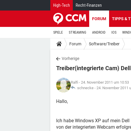
High-Tech
Recht-Finanzen
FORUM
TIPPS & 
SPIELE
STREAMING
ANDROID
IOS
WIND
Forum
Software/Treiber
Vorherige
Treiber(integrierte Cam) Dell
Ralfi
- 24. November 2011 um 10:53
schnecke -
24. November 2011 
Hallo,
Ich habe Windows XP auf mein Dell In
von der integrierten Webcam erfolgrei