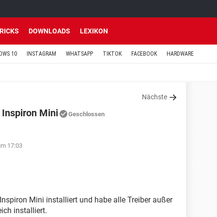
TRICKS
DOWNLOADS
LEXIKON
OWS 10
INSTAGRAM
WHATSAPP
TIKTOK
FACEBOOK
HARDWARE
Nächste
 Inspiron Mini
Geschlossen
um 17:03
spiron Mini installiert und habe alle Treiber außer
ch installiert.