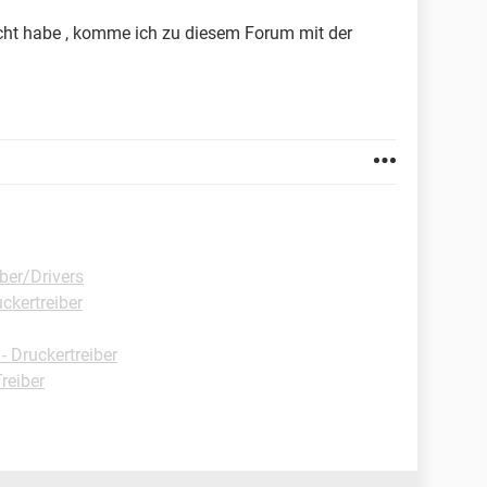
ht habe , komme ich zu diesem Forum mit der
ber/Drivers
ckertreiber
 Druckertreiber
reiber