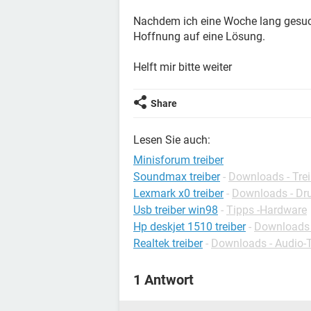
Nachdem ich eine Woche lang gesuc
Hoffnung auf eine Lösung.
Helft mir bitte weiter
Share
Lesen Sie auch:
Minisforum treiber
Soundmax treiber
-
Downloads - Trei
Lexmark x0 treiber
-
Downloads - Dru
Usb treiber win98
-
Tipps -Hardware
Hp deskjet 1510 treiber
-
Downloads -
Realtek treiber
-
Downloads - Audio-T
1 Antwort