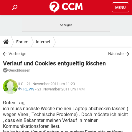
MENU
HOME
SPIELE
STREAMING
TIPPS & TRICKS
Forum
Internet
ANDROID
IOS
SPIELE
STREAMING
DOWNLOADS
Vorherige
Nächste
WINDOWS 10
INSTAGRAM
ANDROID
IOS
Verlauf und Cookies entgueltig löschen
WHATSAPP
SPIELE
TIKTOK
STREAMING
FORUM
WINDOWS 10
INSTAGRAM
Geschlossen
FACEBOOK
ANDROID
HARDWARE
IOS
WHATSAPP
SPIELE
TIKTOK
STREAMING
LEXIKON
WINDOWS 10
ILG
- 21. November 2011 um 11:23
INSTAGRAM
FACEBOOK
ANDROID
HARDWARE
IOS
RE.VW
-
21. November 2011 um 14:41
WHATSAPP
SPIELE
TIKTOK
STREAMING
WINDOWS 10
INSTAGRAM
Guten Tag,
FACEBOOK
ANDROID
HARDWARE
IOS
ich muss nächste Woche meinen Laptop abchecken lassen (
WHATSAPP
TIKTOK
wegen Viren , Technische Probleme) . Doch möchte ich nicht
WINDOWS 10
INSTAGRAM
FACEBOOK
HARDWARE
, dass ein Bekannter meinen Verlauf in meiner
WHATSAPP
TIKTOK
Kommunikationsforen liest.