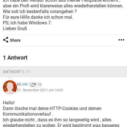
Ich habe den Verlauf schon aus meiner Festplatte entfernt ,
FACEBOOK
HARDWARE
aber ein Profi wird klarerweise alles wiederherstellen können.
Wie soll ich bestenfalls vorangehen ?
Für eure Hilfe danke ich schon mal.
PS; ich habe Windows 7.
Lieben Gruß
Share
1 Antwort
ANTWORT 1 / 1
RE.VW
19
21. November 2011 um 14:41
Hallo!
Dann lösche mal deine HTTP-Cookies und deinen
Kommunikationsverlauf .
Ich glaube nicht , dass es ihm so langweilig wird , alles
wiederherstellen zu wollen. Er wird bestimmt was besseres