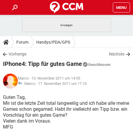
MENU
HOME
SPIELE
STREAMING
TIPPS & TRICKS
Forum
Handys/PDA/GPS
ANDROID
IOS
SPIELE
STREAMING
DOWNLOADS
Vorherige
Nächste
WINDOWS 10
INSTAGRAM
ANDROID
IOS
IPhone4: Tipp für gutes Game
WHATSAPP
SPIELE
TIKTOK
STREAMING
Geschlossen
FORUM
WINDOWS 10
INSTAGRAM
FACEBOOK
ANDROID
HARDWARE
IOS
Marco
- 10. November 2011 um 14:55
WHATSAPP
SPIELE
TIKTOK
STREAMING
LEXIKON
Marco -
17. November 2011 um 17:10
WINDOWS 10
INSTAGRAM
FACEBOOK
ANDROID
HARDWARE
IOS
WHATSAPP
SPIELE
TIKTOK
STREAMING
Guten Tag,
WINDOWS 10
INSTAGRAM
Mir ist die letzte Zeit total langweilig und ich habe alle meine
FACEBOOK
ANDROID
HARDWARE
IOS
Games schon gegamed. Habt ihr vielleicht ein Tipp bzw. ein
WHATSAPP
TIKTOK
Vorschlag für ein gutes Game?
WINDOWS 10
INSTAGRAM
FACEBOOK
HARDWARE
Vielen dank im Voraus.
WHATSAPP
TIKTOK
MFG