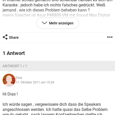
FACEBOOK
HARDWARE
Karaoke . jedoch habe ich nichts falsches gedrückt. Weiß
jemand , wie ich dieses Problem beheben kann ?
meine Speicher ist Asus P4R800-VM mit Sound Max Digital
Audio.
Mehr anzeigen
Ich bin stark verwirrt und ich hoffe , vom ganzen Herzen hier
eine Loesung zu finden .
Vielen Dank für alle ; die mir weiterhelfen würden.
Share
Schönen Tag noch wünsche ich.
1 Antwort
ANTWORT 1 / 1
Dina
17. Oktober 2011 um 15:26
Hi Dias !
Ich würde sagen , vergewissere dich dass die Speakers
angeschlossen werden. Ich hatte quasi das Selbe Problem
wie du gehabt . nach langem Kopfzerbrechen stellte ich