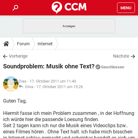
MENU
HOME
SPIELE
STREAMING
TIPPS & TRICKS
Forum
Internet
ANDROID
IOS
SPIELE
STREAMING
DOWNLOADS
Vorherige
Nächste
WINDOWS 10
INSTAGRAM
ANDROID
IOS
Soundproblem: Musik ohne Text?
WHATSAPP
SPIELE
TIKTOK
STREAMING
Geschlossen
FORUM
WINDOWS 10
INSTAGRAM
FACEBOOK
ANDROID
HARDWARE
IOS
Dias
- 17. Oktober 2011 um 11:40
WHATSAPP
SPIELE
TIKTOK
STREAMING
LEXIKON
Dina -
17. Oktober 2011 um 15:26
WINDOWS 10
INSTAGRAM
FACEBOOK
ANDROID
HARDWARE
IOS
WHATSAPP
SPIELE
TIKTOK
STREAMING
Guten Tag,
WINDOWS 10
INSTAGRAM
FACEBOOK
ANDROID
HARDWARE
IOS
Hiermit fasse ich mein Problem zusammen , in der Hoffnung
WHATSAPP
TIKTOK
ich würde hier die passende Loesung finden.
WINDOWS 10
INSTAGRAM
FACEBOOK
HARDWARE
Seit 2 tagen kann ich nur die Musik eines Videoclips bzw..
WHATSAPP
TIKTOK
eines Filmes hören . Ohne Text halt. ich habe mich bisschen
in Internet schlau gemacht und scheinbar handelt es sich um