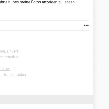
hne itunes meine Fotos anzeigen zu lassen
ber/Drivers
ckertreiber
reiber
 Druckertreiber