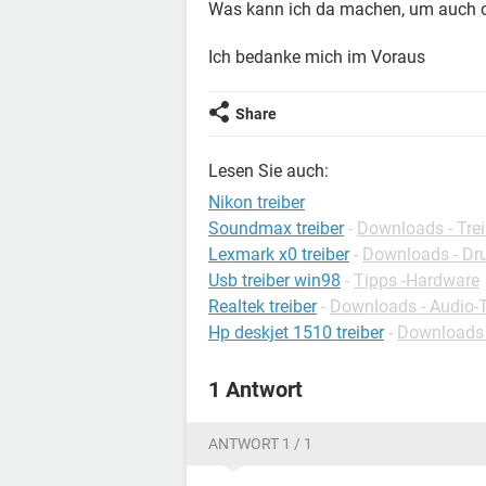
Was kann ich da machen, um auch o
Ich bedanke mich im Voraus
Share
Lesen Sie auch:
Nikon treiber
Soundmax treiber
-
Downloads - Trei
Lexmark x0 treiber
-
Downloads - Dru
Usb treiber win98
-
Tipps -Hardware
Realtek treiber
-
Downloads - Audio-T
Hp deskjet 1510 treiber
-
Downloads -
1 Antwort
ANTWORT 1 / 1