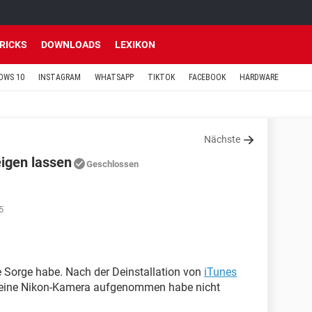
TRICKS
DOWNLOADS
LEXIKON
OWS 10
INSTAGRAM
WHATSAPP
TIKTOK
FACEBOOK
HARDWARE
Nächste
igen lassen
Geschlossen
5
ne Sorge habe. Nach der Deinstallation von
iTunes
 meine Nikon-Kamera aufgenommen habe nicht