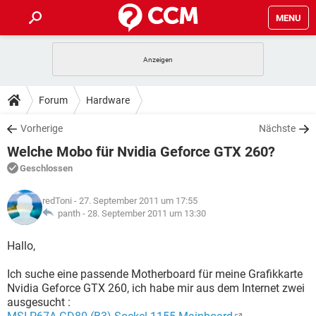
MENU
HOME
SPIELE
STREAMING
TIPPS & TRICKS
Forum
Hardware
ANDROID
IOS
SPIELE
STREAMING
DOWNLOADS
Vorherige
Nächste
WINDOWS 10
INSTAGRAM
ANDROID
IOS
Welche Mobo für Nvidia Geforce GTX 260?
WHATSAPP
SPIELE
TIKTOK
STREAMING
FORUM
WINDOWS 10
INSTAGRAM
Geschlossen
FACEBOOK
ANDROID
HARDWARE
IOS
WHATSAPP
SPIELE
TIKTOK
STREAMING
LEXIKON
WINDOWS 10
redToni
- 27. September 2011 um 17:55
INSTAGRAM
FACEBOOK
ANDROID
HARDWARE
IOS
panth -
28. September 2011 um 13:30
WHATSAPP
SPIELE
TIKTOK
STREAMING
WINDOWS 10
INSTAGRAM
Hallo,
FACEBOOK
ANDROID
HARDWARE
IOS
WHATSAPP
TIKTOK
Ich suche eine passende Motherboard für meine Grafikkarte
WINDOWS 10
INSTAGRAM
FACEBOOK
HARDWARE
Nvidia Geforce GTX 260, ich habe mir aus dem Internet zwei
WHATSAPP
TIKTOK
ausgesucht :