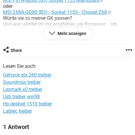
MSI P67A-GD80 (B3) Sockel 1155 Mainboard
FACEBOOK
HARDWARE
oder
MSI Z68A-GD80 (B3) - Socket 1155 - Chipset Z68
Würde sie zu meiner GK passen?
Und was würdet ihr mir empfehlen als Prozessor, ...Ich
benutze den PC hauptsächlich fürs Spielen!
Mehr anzeigen
Danke für eure Ratschläge und Hilfe
Share
Lesen Sie auch:
Geforce gtx 260 treiber
Soundmax treiber
Lexmark x0 treiber
Usb treiber win98
Hp deskjet 1510 treiber
Labtec treiber
1 Antwort