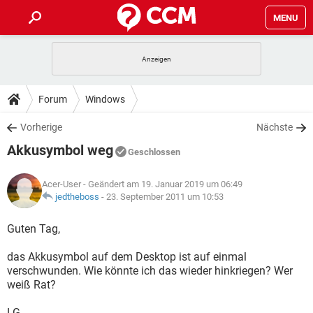
MENU
HOME
SPIELE
STREAMING
TIPPS & TRICKS
Forum
Windows
ANDROID
IOS
SPIELE
STREAMING
DOWNLOADS
Vorherige
Nächste
WINDOWS 10
INSTAGRAM
ANDROID
IOS
Akkusymbol weg
WHATSAPP
SPIELE
TIKTOK
STREAMING
Geschlossen
FORUM
WINDOWS 10
INSTAGRAM
FACEBOOK
ANDROID
HARDWARE
IOS
Acer-User
- Geändert am 19. Januar 2019 um 06:49
WHATSAPP
SPIELE
TIKTOK
STREAMING
LEXIKON
jedtheboss
-
23. September 2011 um 10:53
WINDOWS 10
INSTAGRAM
FACEBOOK
ANDROID
HARDWARE
IOS
WHATSAPP
SPIELE
TIKTOK
STREAMING
Guten Tag,
WINDOWS 10
INSTAGRAM
FACEBOOK
ANDROID
HARDWARE
IOS
das Akkusymbol auf dem Desktop ist auf einmal
WHATSAPP
TIKTOK
verschwunden. Wie könnte ich das wieder hinkriegen? Wer
WINDOWS 10
INSTAGRAM
FACEBOOK
HARDWARE
weiß Rat?
WHATSAPP
TIKTOK
LG