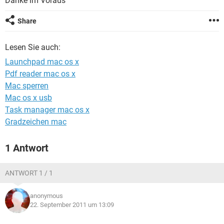
Danke im Voraus
FACEBOOK
HARDWARE
Share
Lesen Sie auch:
Launchpad mac os x
Pdf reader mac os x
Mac sperren
Mac os x usb
Task manager mac os x
Gradzeichen mac
1 Antwort
ANTWORT 1 / 1
anonymous
22. September 2011 um 13:09