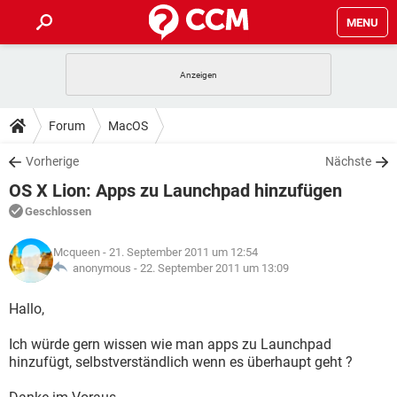
MENU
HOME
SPIELE
STREAMING
TIPPS & TRICKS
Forum
MacOS
ANDROID
IOS
SPIELE
STREAMING
DOWNLOADS
Vorherige
Nächste
WINDOWS 10
INSTAGRAM
ANDROID
IOS
OS X Lion: Apps zu Launchpad hinzufügen
WHATSAPP
SPIELE
TIKTOK
STREAMING
FORUM
WINDOWS 10
INSTAGRAM
Geschlossen
FACEBOOK
ANDROID
HARDWARE
IOS
WHATSAPP
SPIELE
TIKTOK
STREAMING
LEXIKON
WINDOWS 10
Mcqueen
- 21. September 2011 um 12:54
INSTAGRAM
FACEBOOK
ANDROID
HARDWARE
IOS
anonymous -
22. September 2011 um 13:09
WHATSAPP
SPIELE
TIKTOK
STREAMING
WINDOWS 10
INSTAGRAM
Hallo,
FACEBOOK
ANDROID
HARDWARE
IOS
WHATSAPP
TIKTOK
Ich würde gern wissen wie man apps zu Launchpad
WINDOWS 10
INSTAGRAM
FACEBOOK
HARDWARE
hinzufügt, selbstverständlich wenn es überhaupt geht ?
WHATSAPP
TIKTOK