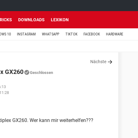
TRICKS
DOWNLOADS
LEXIKON
OWS 10
INSTAGRAM
WHATSAPP
TIKTOK
FACEBOOK
HARDWARE
Nächste
lex GX260
Geschlossen
6:13
11:28
ptiplex GX260. Wer kann mir weiterhelfen???