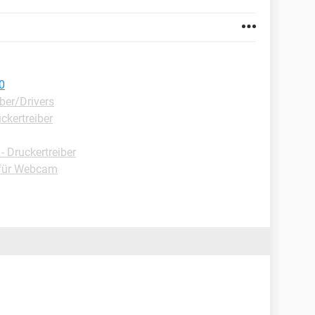
0
ber/Drivers
ckertreiber
 Druckertreiber
 für Webcam