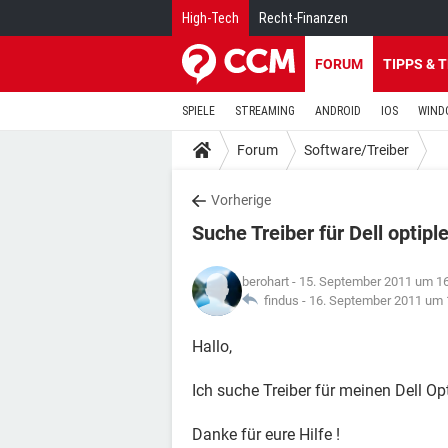
High-Tech
Recht-Finanzen
FORUM
TIPPS & 
SPIELE
STREAMING
ANDROID
IOS
WIND
Forum
Software/Treiber
Vorherige
Suche Treiber für Dell optip
berohart
- 15. September 2011 um 1
findus -
16. September 2011 um 
Hallo,
Ich suche Treiber für meinen Dell O
Danke für eure Hilfe !