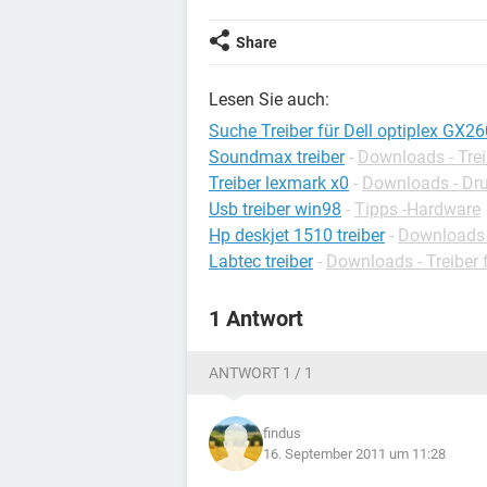
Share
Lesen Sie auch:
Suche Treiber für Dell optiplex GX26
Soundmax treiber
-
Downloads - Trei
Treiber lexmark x0
-
Downloads - Dru
Usb treiber win98
-
Tipps -Hardware
Hp deskjet 1510 treiber
-
Downloads -
Labtec treiber
-
Downloads - Treiber
1 Antwort
ANTWORT 1 / 1
findus
16. September 2011 um 11:28