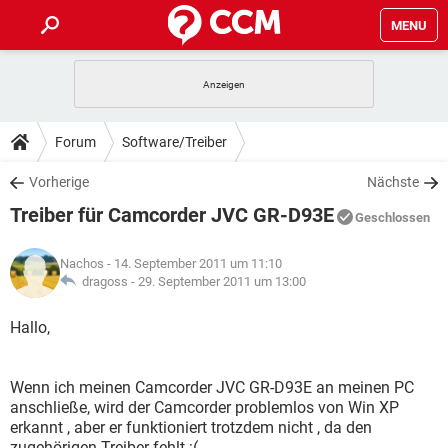
MENU
HOME
SPIELE
STREAMING
TIPPS & TRICKS
Forum
Software/Treiber
ANDROID
IOS
SPIELE
STREAMING
DOWNLOADS
Vorherige
Nächste
WINDOWS 10
INSTAGRAM
ANDROID
IOS
Treiber für Camcorder JVC GR-D93E
WHATSAPP
SPIELE
TIKTOK
STREAMING
Geschlossen
FORUM
WINDOWS 10
INSTAGRAM
FACEBOOK
ANDROID
HARDWARE
IOS
Nachos
- 14. September 2011 um 11:10
WHATSAPP
SPIELE
TIKTOK
STREAMING
LEXIKON
dragoss -
29. September 2011 um 13:00
WINDOWS 10
INSTAGRAM
FACEBOOK
ANDROID
HARDWARE
IOS
WHATSAPP
SPIELE
TIKTOK
STREAMING
Hallo,
WINDOWS 10
INSTAGRAM
FACEBOOK
ANDROID
HARDWARE
IOS
WHATSAPP
TIKTOK
Wenn ich meinen Camcorder JVC GR-D93E an meinen PC
WINDOWS 10
INSTAGRAM
FACEBOOK
HARDWARE
anschließe, wird der Camcorder problemlos von Win XP
WHATSAPP
TIKTOK
erkannt , aber er funktioniert trotzdem nicht , da den
zugehörigen Treiber fehlt :(