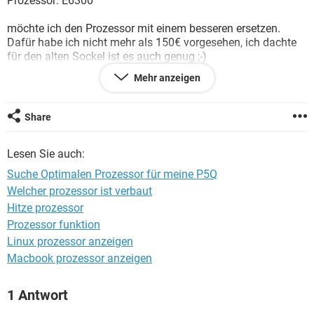
Prozessor: E6300
FACEBOOK
HARDWARE
möchte ich den Prozessor mit einem besseren ersetzen.
Dafür habe ich nicht mehr als 150€ vorgesehen, ich dachte
für den alten Sockel ist es auch genug ;-)
Mehr anzeigen
Welchen Prozessor würdet ihr mir für meine P5Q deluxe
(Sockel 775) vorschlagen ?
Share
Notiz: Meine Hauptanwendungen sind Spiele
Lesen Sie auch:
Ich danke euch für eure Hilfe und Empfehlungen
Suche Optimalen Prozessor für meine P5Q
Welcher prozessor ist verbaut
Hitze prozessor
Prozessor funktion
Linux prozessor anzeigen
Macbook prozessor anzeigen
1 Antwort