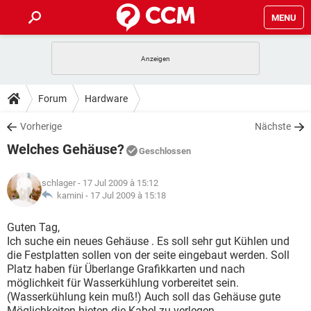
MENU
HOME
SPIELE
STREAMING
TIPPS & TRICKS
Forum
Hardware
ANDROID
IOS
SPIELE
STREAMING
DOWNLOADS
Vorherige
Nächste
WINDOWS 10
INSTAGRAM
ANDROID
IOS
Welches Gehäuse?
WHATSAPP
SPIELE
TIKTOK
STREAMING
Geschlossen
FORUM
WINDOWS 10
INSTAGRAM
FACEBOOK
ANDROID
HARDWARE
IOS
schlager
- 17 Jul 2009 à 15:12
WHATSAPP
SPIELE
TIKTOK
STREAMING
LEXIKON
kamini -
17 Jul 2009 à 15:18
WINDOWS 10
INSTAGRAM
FACEBOOK
ANDROID
HARDWARE
IOS
WHATSAPP
SPIELE
TIKTOK
STREAMING
Guten Tag,
WINDOWS 10
INSTAGRAM
Ich suche ein neues Gehäuse . Es soll sehr gut Kühlen und
FACEBOOK
ANDROID
HARDWARE
IOS
die Festplatten sollen von der seite eingebaut werden. Soll
WHATSAPP
TIKTOK
Platz haben für Überlange Grafikkarten und nach
WINDOWS 10
INSTAGRAM
FACEBOOK
HARDWARE
möglichkeit für Wasserkühlung vorbereitet sein.
WHATSAPP
TIKTOK
(Wasserkühlung kein muß!) Auch soll das Gehäuse gute
Möglichkeiten bieten die Kabel zu verlegen.