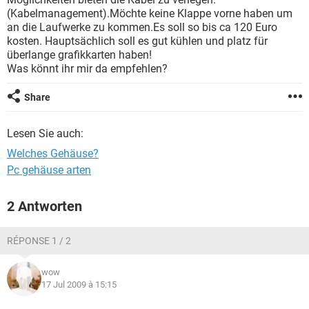
FACEBOOK
HARDWARE
(Kabelmanagement).Möchte keine Klappe vorne haben um
an die Laufwerke zu kommen.Es soll so bis ca 120 Euro
kosten. Hauptsächlich soll es gut kühlen und platz für
überlange grafikkarten haben!
Was könnt ihr mir da empfehlen?
Share
Lesen Sie auch:
Welches Gehäuse?
Pc gehäuse arten
2 Antworten
RÉPONSE 1 / 2
wow
17 Jul 2009 à 15:15