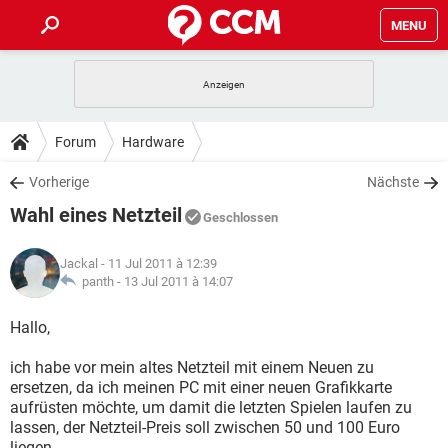
MENU
HOME
SPIELE
STREAMING
TIPPS & TRICKS
Forum
Hardware
ANDROID
IOS
SPIELE
STREAMING
DOWNLOADS
Vorherige
Nächste
WINDOWS 10
INSTAGRAM
ANDROID
IOS
Wahl eines Netzteil
WHATSAPP
SPIELE
TIKTOK
STREAMING
Geschlossen
FORUM
WINDOWS 10
INSTAGRAM
FACEBOOK
ANDROID
HARDWARE
IOS
Jackal
- 11 Jul 2011 à 12:39
WHATSAPP
SPIELE
TIKTOK
STREAMING
LEXIKON
panth -
13 Jul 2011 à 14:07
WINDOWS 10
INSTAGRAM
FACEBOOK
ANDROID
HARDWARE
IOS
WHATSAPP
SPIELE
TIKTOK
STREAMING
Hallo,
WINDOWS 10
INSTAGRAM
FACEBOOK
ANDROID
HARDWARE
IOS
ich habe vor mein altes Netzteil mit einem Neuen zu
WHATSAPP
TIKTOK
ersetzen, da ich meinen PC mit einer neuen Grafikkarte
WINDOWS 10
INSTAGRAM
FACEBOOK
HARDWARE
aufrüsten möchte, um damit die letzten Spielen laufen zu
WHATSAPP
TIKTOK
lassen, der Netzteil-Preis soll zwischen 50 und 100 Euro
liegen.