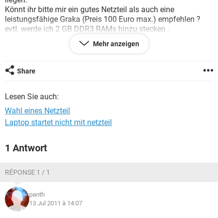
FACEBOOK
HARDWARE
Könnt ihr bitte mir ein gutes Netzteil als auch eine
leistungsfähige Graka (Preis 100 Euro max.) empfehlen ?
evtl. werde ich 2 GB DDR3 RAMs hinzu stecken .
Mehr anzeigen
Das alte Netzteil ist ein Vostro 230
Prozessor: Dual Core E6700 3.20 GHz
Aktuelle Grafikkarte : GeForce 9400 GT
Share
Ich danke Ihnen schon mal für Ihre Antwort !
Lesen Sie auch:
Wahl eines Netzteil
Laptop startet nicht mit netzteil
1 Antwort
RÉPONSE 1 / 1
panth
13 Jul 2011 à 14:07