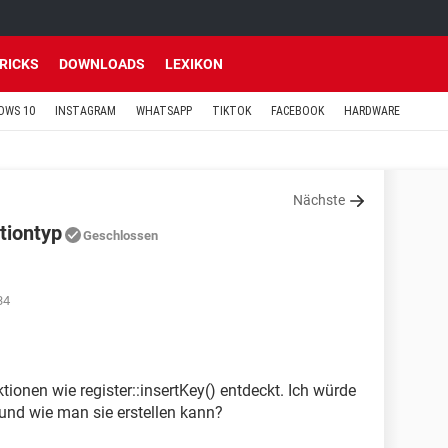
TRICKS
DOWNLOADS
LEXIKON
OWS 10
INSTAGRAM
WHATSAPP
TIKTOK
FACEBOOK
HARDWARE
Nächste
tiontyp
Geschlossen
34
tionen wie register::insertKey() entdeckt. Ich würde
und wie man sie erstellen kann?