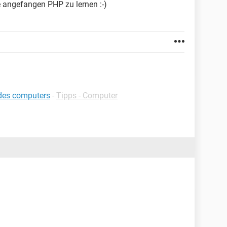
de angefangen PHP zu lernen :-)
 des computers
-
Tipps - Computer