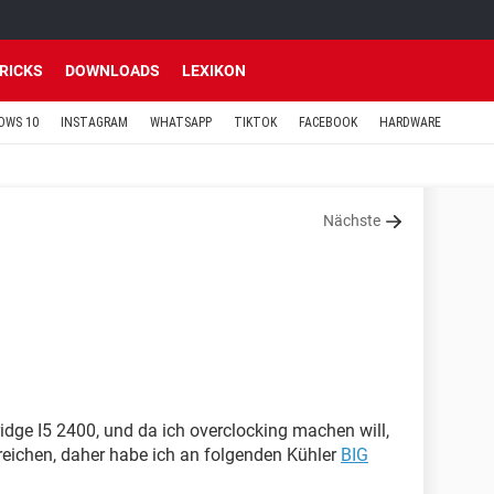
TRICKS
DOWNLOADS
LEXIKON
OWS 10
INSTAGRAM
WHATSAPP
TIKTOK
FACEBOOK
HARDWARE
Nächste
1
idge I5 2400, und da ich overclocking machen will,
 reichen, daher habe ich an folgenden Kühler
BIG