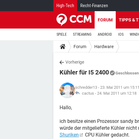
High-Tech
Recht-Finanzen
FORUM
TIPPS & 
SPIELE
STREAMING
ANDROID
IOS
WIND
Forum
Hardware
Vorherige
Kühler für I5 2400
Geschlossen
schredder13
- 23. Mai 2011 um 15:1
cactus -
24. Mai 2011 um 12:18
Hallo,
ich besitze einen Prozessor sandy br
würde der mitgelieferte Kühler nicht
Shuriken
CPU Kühler gedacht.