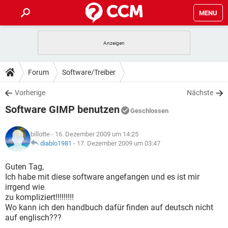
MENU
HOME
SPIELE
STREAMING
TIPPS & TRICKS
Forum
Software/Treiber
ANDROID
IOS
SPIELE
STREAMING
DOWNLOADS
Vorherige
Nächste
WINDOWS 10
INSTAGRAM
ANDROID
IOS
Software GIMP benutzen
WHATSAPP
SPIELE
TIKTOK
STREAMING
Geschlossen
FORUM
WINDOWS 10
INSTAGRAM
FACEBOOK
ANDROID
HARDWARE
IOS
billotte
- 16. Dezember 2009 um 14:25
WHATSAPP
SPIELE
TIKTOK
STREAMING
LEXIKON
diablo1981
-
17. Dezember 2009 um 03:47
WINDOWS 10
INSTAGRAM
FACEBOOK
ANDROID
HARDWARE
IOS
WHATSAPP
SPIELE
TIKTOK
STREAMING
Guten Tag,
WINDOWS 10
INSTAGRAM
Ich habe mit diese software angefangen und es ist mir
FACEBOOK
ANDROID
HARDWARE
IOS
irrgend wie
WHATSAPP
TIKTOK
zu kompliziert!!!!!!!!!
WINDOWS 10
INSTAGRAM
FACEBOOK
HARDWARE
Wo kann ich den handbuch dafür finden auf deutsch nicht
WHATSAPP
TIKTOK
auf englisch???