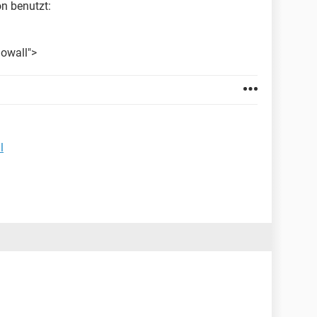
n benutzt:
owall">
l