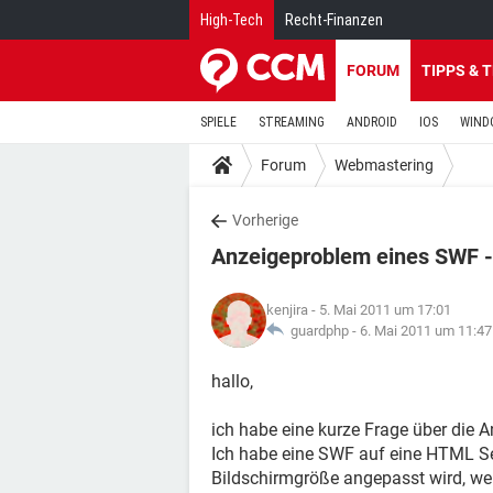
High-Tech
Recht-Finanzen
FORUM
TIPPS & 
SPIELE
STREAMING
ANDROID
IOS
WIND
Forum
Webmastering
Vorherige
Anzeigeproblem eines SWF -
kenjira
- 5. Mai 2011 um 17:01
guardphp -
6. Mai 2011 um 11:47
hallo,
ich habe eine kurze Frage über die 
Ich habe eine SWF auf eine HTML Sei
Bildschirmgröße angepasst wird, wen