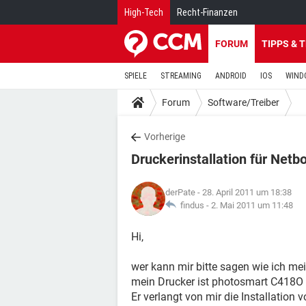
High-Tech
Recht-Finanzen
FORUM
TIPPS & 
SPIELE
STREAMING
ANDROID
IOS
WIND
Forum
Software/Treiber
Vorherige
Druckerinstallation für Netb
derPate
- 28. April 2011 um 18:38
findus -
2. Mai 2011 um 11:48
Hi,
wer kann mir bitte sagen wie ich me
mein Drucker ist photosmart C418
Er verlangt von mir die Installation