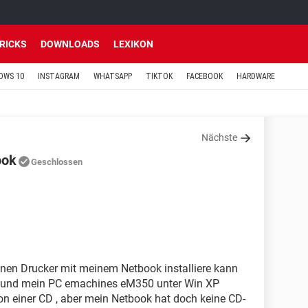
TRICKS
DOWNLOADS
LEXIKON
OWS 10
INSTAGRAM
WHATSAPP
TIKTOK
FACEBOOK
HARDWARE
Nächste
ook
Geschlossen
inen Drucker mit meinem Netbook installiere kann
O und mein PC emachines eM350 unter Win XP
 von einer CD , aber mein Netbook hat doch keine CD-