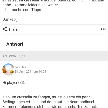
einsetze , ist cresselia schon geflohen obwohl ich Flinkklaue
FACEBOOK
HARDWARE
habe,...komme leider nicht weiter.
ich brauche eure Tipps
Danke :-)
Share
1 Antwort
ANTWORT 1 / 1
herkules
28. April 2011 um 10:03
Hi player333,
also um cresselia zu fangen, musst du erst ein paar
Bedingungen erfüllen und dann auf die Neumondinsel
kommen. folgendes steht es wie du es schaffen kannst: