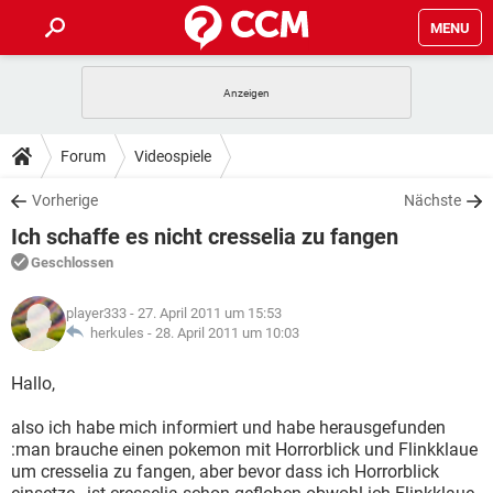
MENU
HOME
SPIELE
STREAMING
TIPPS & TRICKS
Forum
Videospiele
ANDROID
IOS
SPIELE
STREAMING
DOWNLOADS
Vorherige
Nächste
WINDOWS 10
INSTAGRAM
ANDROID
IOS
Ich schaffe es nicht cresselia zu fangen
WHATSAPP
SPIELE
TIKTOK
STREAMING
FORUM
WINDOWS 10
INSTAGRAM
Geschlossen
FACEBOOK
ANDROID
HARDWARE
IOS
WHATSAPP
SPIELE
TIKTOK
STREAMING
LEXIKON
WINDOWS 10
player333
- 27. April 2011 um 15:53
INSTAGRAM
FACEBOOK
ANDROID
HARDWARE
IOS
herkules -
28. April 2011 um 10:03
WHATSAPP
SPIELE
TIKTOK
STREAMING
WINDOWS 10
INSTAGRAM
Hallo,
FACEBOOK
ANDROID
HARDWARE
IOS
WHATSAPP
TIKTOK
also ich habe mich informiert und habe herausgefunden
WINDOWS 10
INSTAGRAM
FACEBOOK
HARDWARE
:man brauche einen pokemon mit Horrorblick und Flinkklaue
WHATSAPP
TIKTOK
um cresselia zu fangen, aber bevor dass ich Horrorblick