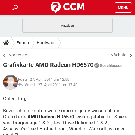
MENU
HOME
SPIELE
STREAMING
TIPPS & TRICKS
Forum
Hardware
ANDROID
IOS
SPIELE
STREAMING
DOWNLOADS
Vorherige
Nächste
WINDOWS 10
INSTAGRAM
ANDROID
IOS
Grafikkarte AMD Radeon HD6570
WHATSAPP
SPIELE
TIKTOK
STREAMING
Geschlossen
FORUM
WINDOWS 10
INSTAGRAM
FACEBOOK
ANDROID
HARDWARE
IOS
FuBu
- 27. April 2011 um 12:55
WHATSAPP
SPIELE
TIKTOK
STREAMING
LEXIKON
Wurst -
27. April 2011 um 17:40
WINDOWS 10
INSTAGRAM
FACEBOOK
ANDROID
HARDWARE
IOS
WHATSAPP
SPIELE
TIKTOK
STREAMING
Guten Tag,
WINDOWS 10
INSTAGRAM
FACEBOOK
ANDROID
HARDWARE
IOS
Bevor ich die kaufen werde möchte gerne wissen ob die
WHATSAPP
TIKTOK
Grafikkarte
AMD Radeon HD6570
leistungsfähig für Spiele
WINDOWS 10
INSTAGRAM
FACEBOOK
HARDWARE
wie: Dragon age 1 & 2 ; Test Drive Unlimited 1 & 2 ;
WHATSAPP
TIKTOK
Assassin's Creed Brotherhood ; World of Warcraft, ist oder
nicht??