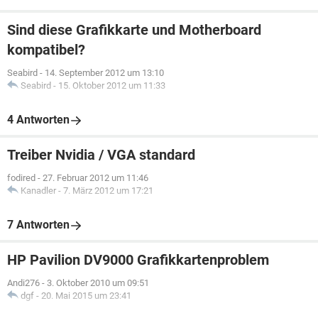
Sind diese Grafikkarte und Motherboard
kompatibel?
Seabird
-
14. September 2012 um 13:10
Seabird
-
15. Oktober 2012 um 11:33
4 Antworten
Treiber Nvidia / VGA standard
fodired
-
27. Februar 2012 um 11:46
Kanadler
-
7. März 2012 um 17:21
7 Antworten
HP Pavilion DV9000 Grafikkartenproblem
Andi276
-
3. Oktober 2010 um 09:51
dgf
-
20. Mai 2015 um 23:41