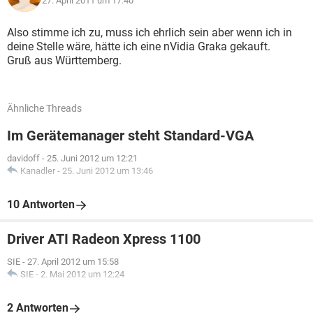
27. April 2011 um 17:40
Also stimme ich zu, muss ich ehrlich sein aber wenn ich in
deine Stelle wäre, hätte ich eine nVidia Graka gekauft.
Gruß aus Württemberg.
Ähnliche Threads
Im Gerätemanager steht Standard-VGA
davidoff
-
25. Juni 2012 um 12:21
Kanadler
-
25. Juni 2012 um 13:46
10 Antworten
Driver ATI Radeon Xpress 1100
SIE
-
27. April 2012 um 15:58
SIE
-
2. Mai 2012 um 12:24
2 Antworten