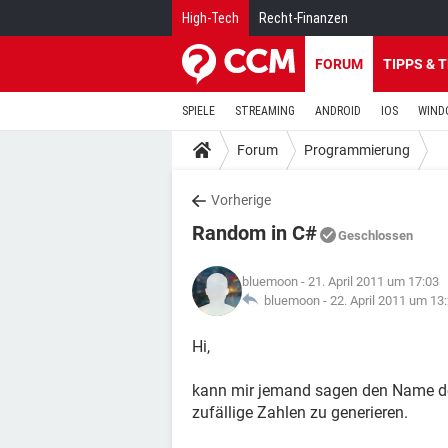
High-Tech
Recht-Finanzen
FORUM
TIPPS & 
SPIELE
STREAMING
ANDROID
IOS
WIND
Forum
Programmierung
Vorherige
Random in C#
Geschlossen
bluemoon
- 21. April 2011 um 17:03
bluemoon -
22. April 2011 um 13
Hi,
kann mir jemand sagen den Name de
zufällige Zahlen zu generieren.